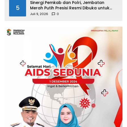
Sinergi Pemkab dan Polri, Jembatan
5
Merah Putih Presisi Resmi Dibuka untuk
Masyarakat Desa Rangsang
Juli 9, 2026
0