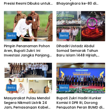
Presisi Resmi Dibuka untuk
Bhayangkara ke-80 di
Masyarakat Desa
Mapolres
Rangsang
Berita
Berita
Pimpin Penanaman Pohon
Dihadiri Ustadz Abdul
Aren, Bupati Zukri: Ini
Somad Semarak Tahun
Investasi Jangka Panjang
Baru Islam 1448 Hijriah,
untuk Masa Depan
dibanjiri Ribuan
Pelalawan
Masyarakat
Berita
Berita
Masyarakat Pulau Mendol
Bupati Zukri Hadiri Kunker
Segera Nikmati Listrik 24
Komisi II DPR RI, Dorong
Jam, Pemasangan Kabel
Penguatan Peran BUMD di