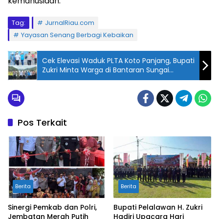
kemanusiaan.
Tag:
JurnalRiau.com
Yayasan Senang Berbagi Kebaikan
Cek Elevasi Waduk PLTA Koto Panjang, Bupati
Zukri Minta Warga di Bantaran Sungai
Kampar Tetap Waspada
Pos Terkait
Berita
Berita
Sinergi Pemkab dan Polri,
Bupati Pelalawan H. Zukri
Jembatan Merah Putih
Hadiri Upacara Hari