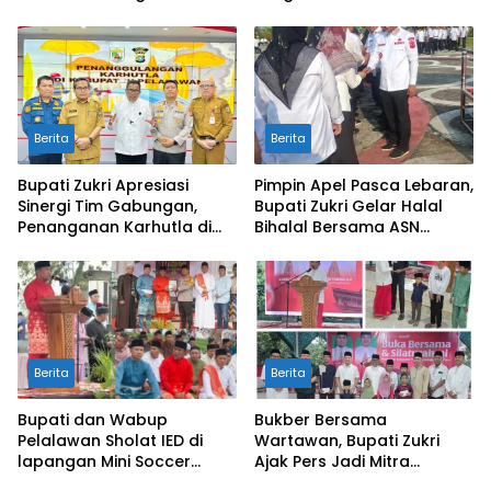
Bawah Laut Capai 50
Riau
Persen
Berita
Berita
Bupati Zukri Apresiasi
Pimpin Apel Pasca Lebaran,
Sinergi Tim Gabungan,
Bupati Zukri Gelar Halal
Penanganan Karhutla di
Bihalal Bersama ASN
Pelalawan Mulai Terkendali
Pelalawan
Berita
Berita
Bupati dan Wabup
Bukber Bersama
Pelalawan Sholat IED di
Wartawan, Bupati Zukri
lapangan Mini Soccer
Ajak Pers Jadi Mitra
Pangkalan Kerinci
Strategis di Tengah