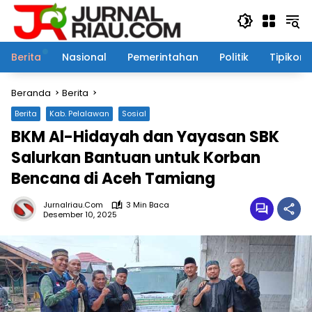
Langsung
ke
konten
Berita
Nasional
Pemerintahan
Politik
Tipikor
Beranda
Berita
Berita
Kab. Pelalawan
Sosial
BKM Al-Hidayah dan Yayasan SBK
Salurkan Bantuan untuk Korban
Bencana di Aceh Tamiang
Jurnalriau.com
3 Min Baca
Desember 10, 2025