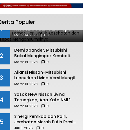
Berita Populer
Manfaat Tomat Ceri untuk
1
Kesehatan dan Cara Tepat
Mengonsumsinya
Maret 14, 2023
0
Demi Xpander, Mitsubishi
2
Bakal Mengimpor Kembali
Pajero Sport
Maret 14, 2023
0
Aliansi Nissan-Mitsubishi
3
Luncurkan Livina Versi Mungil
Maret 14, 2023
0
Sosok New Nissan Livina
4
Terungkap, Apa Kata NMI?
Maret 14, 2023
0
Sinergi Pemkab dan Polri,
5
Jembatan Merah Putih Presisi
Resmi Dibuka untuk
Juli 9, 2026
0