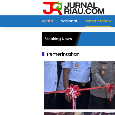
Langsung
ke
konten
Berita
Nasional
Pemerintahan
Breaking News
Pemerintahan