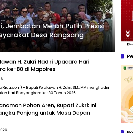
i, Jembatan Merah Putih Presisi
asyarakat Desa Rangsang
Pe
lawan H. Zukri Hadiri Upacara Hari
a ke-80 di Mapolres
26
alRiau.com) – Bupati Pelalawan H. Zukri, SM., MM menghadiri
atan Hari Bhayangkara ke-80 Tahun 2026…
anaman Pohon Aren, Bupati Zukri: Ini
Jangka Panjang untuk Masa Depan
 2026
P