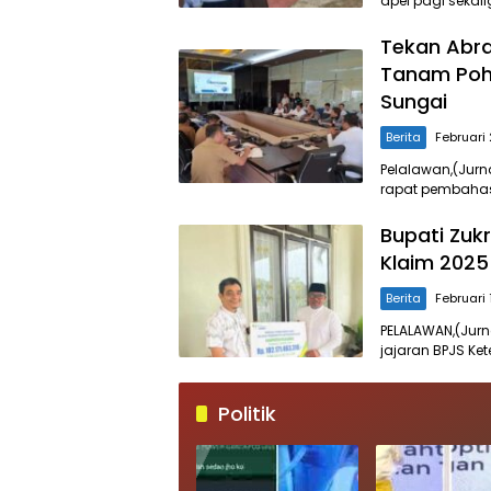
apel pagi sekal
Tekan Abras
Tanam Poho
Sungai
Berita
Februari
Pelalawan,(Jurn
rapat pembaha
Bupati Zuk
Klaim 2025 
Berita
Februari 
PELALAWAN,(Jurn
jajaran BPJS K
Politik