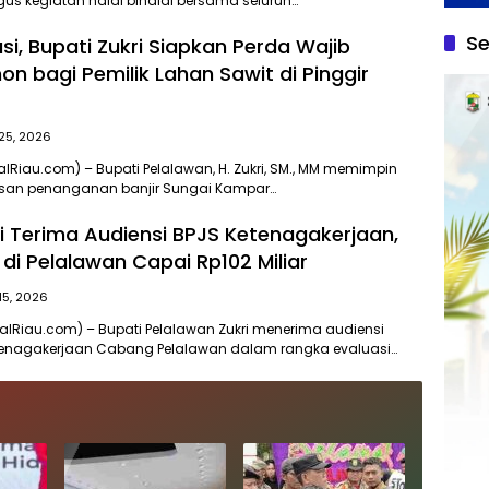
igus kegiatan halal bihalal bersama seluruh…
Se
i, Bupati Zukri Siapkan Perda Wajib
n bagi Pemilik Lahan Sawit di Pinggir
 25, 2026
alRiau.com) – Bupati Pelalawan, H. Zukri, SM., MM memimpin
san penanganan banjir Sungai Kampar…
ri Terima Audiensi BPJS Ketenagakerjaan,
di Pelalawan Capai Rp102 Miliar
15, 2026
alRiau.com) – Bupati Pelalawan Zukri menerima audiensi
etenagakerjaan Cabang Pelalawan dalam rangka evaluasi…