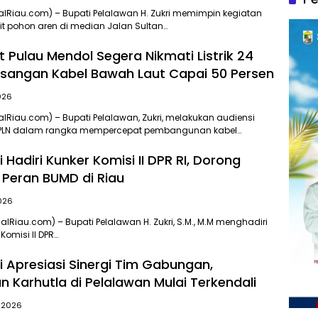
alRiau.com) – Bupati Pelalawan H. Zukri memimpin kegiatan
t pohon aren di median Jalan Sultan…
 Pulau Mendol Segera Nikmati Listrik 24
sangan Kabel Bawah Laut Capai 50 Persen
2026
alRiau.com) – Bupati Pelalawan, Zukri, melakukan audiensi
 PLN dalam rangka mempercepat pembangunan kabel…
i Hadiri Kunker Komisi II DPR RI, Dorong
Peran BUMD di Riau
2026
alRiau.com) – Bupati Pelalawan H. Zukri, S.M., M.M menghadiri
Komisi II DPR…
i Apresiasi Sinergi Tim Gabungan,
 Karhutla di Pelalawan Mulai Terkendali
, 2026