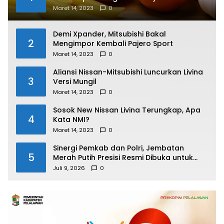
Maret 14, 2023
0
Demi Xpander, Mitsubishi Bakal
2
Mengimpor Kembali Pajero Sport
Maret 14, 2023
0
Aliansi Nissan-Mitsubishi Luncurkan Livina
3
Versi Mungil
Maret 14, 2023
0
Sosok New Nissan Livina Terungkap, Apa
4
Kata NMI?
Maret 14, 2023
0
Sinergi Pemkab dan Polri, Jembatan
5
Merah Putih Presisi Resmi Dibuka untuk
Masyarakat Desa Rangsang
Juli 9, 2026
0