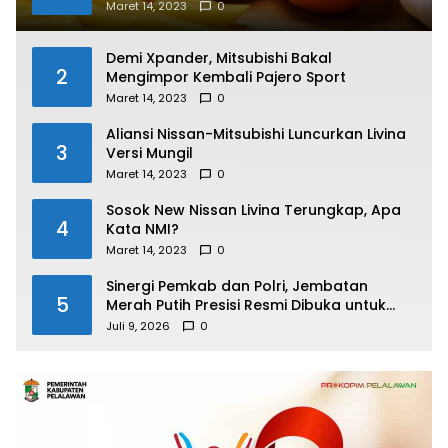
Maret 14, 2023
0
Demi Xpander, Mitsubishi Bakal
2
Mengimpor Kembali Pajero Sport
Maret 14, 2023
0
Aliansi Nissan-Mitsubishi Luncurkan Livina
3
Versi Mungil
Maret 14, 2023
0
Sosok New Nissan Livina Terungkap, Apa
4
Kata NMI?
Maret 14, 2023
0
Sinergi Pemkab dan Polri, Jembatan
5
Merah Putih Presisi Resmi Dibuka untuk
Masyarakat Desa Rangsang
Juli 9, 2026
0