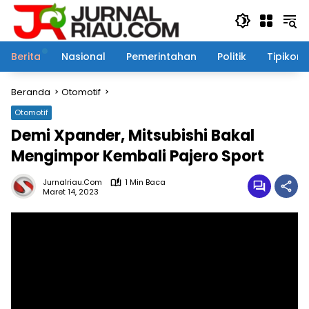
Langsung
ke
konten
Berita
Nasional
Pemerintahan
Politik
Tipikor
Beranda
Otomotif
Otomotif
Demi Xpander, Mitsubishi Bakal
Mengimpor Kembali Pajero Sport
Jurnalriau.com
1 Min Baca
Maret 14, 2023