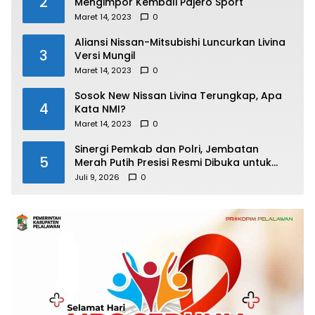
2
Mengimpor Kembali Pajero Sport
Maret 14, 2023
0
Aliansi Nissan-Mitsubishi Luncurkan Livina
3
Versi Mungil
Maret 14, 2023
0
Sosok New Nissan Livina Terungkap, Apa
4
Kata NMI?
Maret 14, 2023
0
Sinergi Pemkab dan Polri, Jembatan
5
Merah Putih Presisi Resmi Dibuka untuk
Masyarakat Desa Rangsang
Juli 9, 2026
0