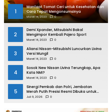
Manfaat Tomat Ceri untuk Kesehatan dan
1
Cara Tepat Mengonsumsinya
Maret 14, 2023
0
Demi Xpander, Mitsubishi Bakal
2
Mengimpor Kembali Pajero Sport
Maret 14, 2023
0
Aliansi Nissan-Mitsubishi Luncurkan Livina
3
Versi Mungil
Maret 14, 2023
0
Sosok New Nissan Livina Terungkap, Apa
4
Kata NMI?
Maret 14, 2023
0
Sinergi Pemkab dan Polri, Jembatan
5
Merah Putih Presisi Resmi Dibuka untuk
Masyarakat Desa Rangsang
Juli 9, 2026
0