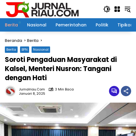
Langsung
ke
konten
Berita
Nasional
Pemerintahan
Politik
Tipikor
Beranda
Berita
Berita
BPN
Nasional
Soroti Pengaduan Masyarakat di
Kalsel, Menteri Nusron: Tangani
dengan Hati
Jurnalriau.com
3 Min Baca
Januari 8, 2025