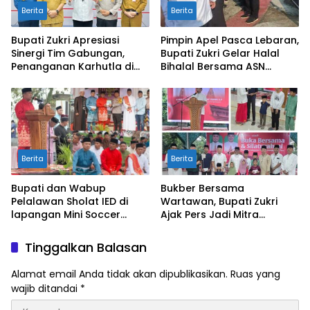
Berita
Berita
Bupati Zukri Apresiasi
Pimpin Apel Pasca Lebaran,
Sinergi Tim Gabungan,
Bupati Zukri Gelar Halal
Penanganan Karhutla di
Bihalal Bersama ASN
Pelalawan Mulai Terkendali
Pelalawan
Berita
Berita
Bupati dan Wabup
Bukber Bersama
Pelalawan Sholat IED di
Wartawan, Bupati Zukri
lapangan Mini Soccer
Ajak Pers Jadi Mitra
Pangkalan Kerinci
Strategis di Tengah
Tantangan Anggaran
Tinggalkan Balasan
Daerah
Alamat email Anda tidak akan dipublikasikan.
Ruas yang
wajib ditandai
*