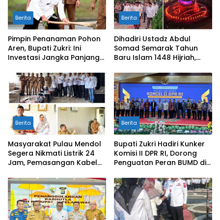
Berita
Berita
Pimpin Penanaman Pohon
Dihadiri Ustadz Abdul
Aren, Bupati Zukri: Ini
Somad Semarak Tahun
Investasi Jangka Panjang
Baru Islam 1448 Hijriah,
untuk Masa Depan
dibanjiri Ribuan
Pelalawan
Masyarakat
Berita
Berita
Masyarakat Pulau Mendol
Bupati Zukri Hadiri Kunker
Segera Nikmati Listrik 24
Komisi II DPR RI, Dorong
Jam, Pemasangan Kabel
Penguatan Peran BUMD di
Bawah Laut Capai 50
Riau
Persen