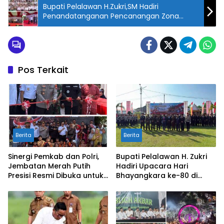
Bupati Pelalawan H.Zukri,SM Hadiri
Penandatanganan Pencanangan Zona
Integritas BPN
Pos Terkait
Berita
Berita
Sinergi Pemkab dan Polri,
Bupati Pelalawan H. Zukri
Jembatan Merah Putih
Hadiri Upacara Hari
Presisi Resmi Dibuka untuk
Bhayangkara ke-80 di
Masyarakat Desa
Mapolres
Rangsang