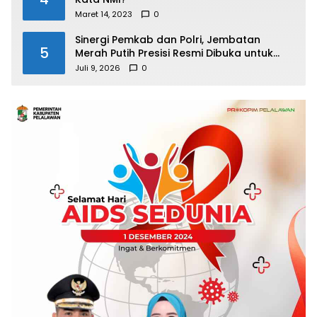
Maret 14, 2023
0
Sinergi Pemkab dan Polri, Jembatan
5
Merah Putih Presisi Resmi Dibuka untuk
Masyarakat Desa Rangsang
Juli 9, 2026
0