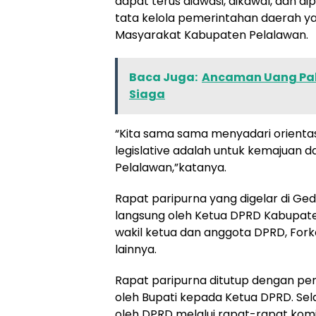
dapat terus diawasi, dikawal, dan d
tata kelola pemerintahan daerah ya
Masyarakat Kabupaten Pelalawan.
Baca Juga:
Ancaman Uang Pals
Siaga
“Kita sama sama menyadari orientasi
legislative adalah untuk kemajuan
Pelalawan,”katanya.
Rapat paripurna yang digelar di Ge
langsung oleh Ketua DPRD Kabupaten 
wakil ketua dan anggota DPRD, For
lainnya.
Rapat paripurna ditutup dengan p
oleh Bupati kepada Ketua DPRD. Sela
oleh DPRD melalui rapat-rapat komi