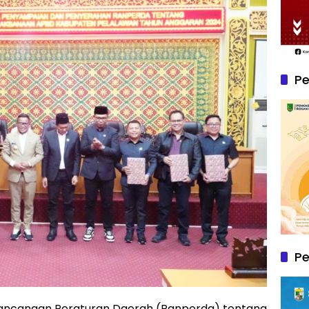
Pe
P
ancangan Peraturan Daerah (Ranperda) tentang