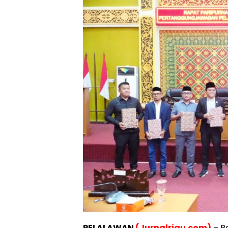
PELALAWAN
(Jurnalriau.com)
– R