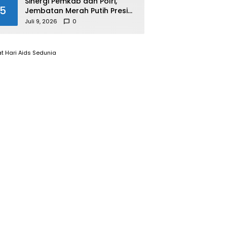
Sinergi Pemkab dan Polri,
5
Jembatan Merah Putih Presisi
Resmi Dibuka untuk
Juli 9, 2026
0
Masyarakat Desa Rangsang
t Hari Aids Sedunia