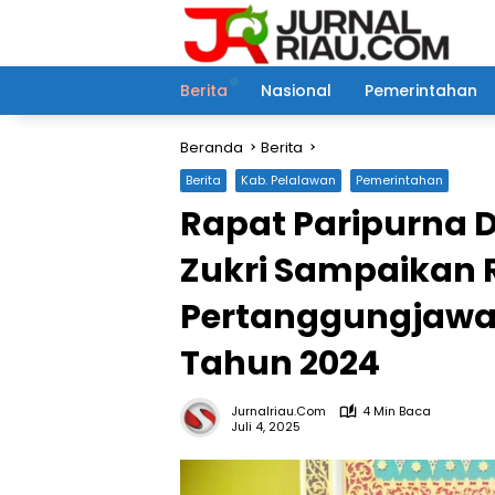
Langsung
ke
konten
Berita
Nasional
Pemerintahan
Beranda
Berita
Berita
Kab. Pelalawan
Pemerintahan
Rapat Paripurna 
Zukri Sampaikan
Pertanggungjawa
Tahun 2024
Jurnalriau.com
4 Min Baca
Juli 4, 2025