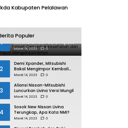
kda Kabupaten Pelalawan
Berita Populer
Manfaat Tomat Ceri untuk
1
Kesehatan dan Cara Tepat
Mengonsumsinya
Maret 14, 2023
0
Demi Xpander, Mitsubishi
2
Bakal Mengimpor Kembali
Pajero Sport
Maret 14, 2023
0
Aliansi Nissan-Mitsubishi
3
Luncurkan Livina Versi Mungil
Maret 14, 2023
0
Sosok New Nissan Livina
4
Terungkap, Apa Kata NMI?
Maret 14, 2023
0