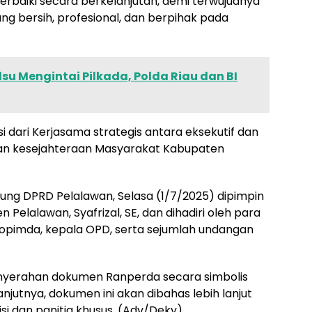
iperbaiki secara berkelanjutan, demi terwujudnya
ng bersih, profesional, dan berpihak pada
u Mengintai Pilkada, Polda Riau dan BI
 dari Kerjasama strategis antara eksekutif dan
 dan kesejahteraan Masyarakat Kabupaten
dung DPRD Pelalawan, Selasa (1/7/2025) dipimpin
Pelalawan, Syafrizal, SE, dan dihadiri oleh para
kopimda, kepala OPD, serta sejumlah undangan
enyerahan dokumen Ranperda secara simbolis
njutnya, dokumen ini akan dibahas lebih lanjut
si dan panitia khusus. (Adv/Deky)