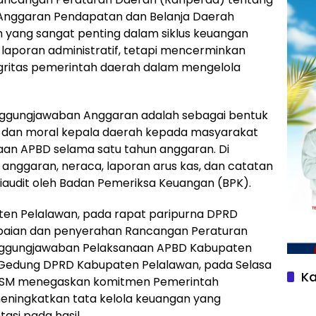
Anggaran Pendapatan dan Belanja Daerah
ang sangat penting dalam siklus keuangan
 laporan administratif, tetapi mencerminkan
tegritas pemerintah daerah dalam mengelola
ggungjawaban Anggaran adalah sebagai bentuk
l dan moral kepala daerah kepada masyarakat
aan APBD selama satu tahun anggaran. Di
anggaran, neraca, laporan arus kas, dan catatan
iaudit oleh Badan Pemeriksa Keuangan (BPK).
ten Pelalawan, pada rapat paripurna DPRD
aian dan penyerahan Rancangan Peraturan
nggungjawaban Pelaksanaan APBD Kabupaten
 Gedung DPRD Kabupaten Pelalawan, pada Selasa
Ka
ri SM menegaskan komitmen Pemerintah
eningkatkan tata kelola keuangan yang
asi pada hasil.