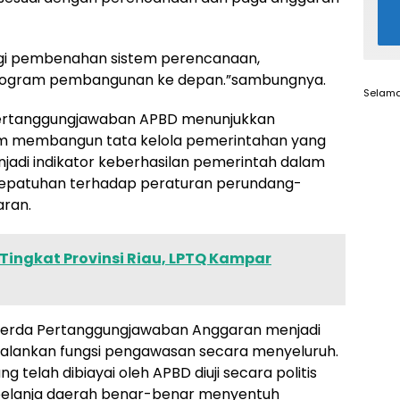
bagi pembenahan sistem perencanaan,
rogram pembangunan ke depan.”sambungnya.
Selama
Pertanggungjawaban APBD menunjukkan
m membangun tata kelola pemerintahan yang
njadi indikator keberhasilan pemerintah dalam
an kepatuhan terhadap peraturan perundang-
ran.
Tingkat Provinsi Riau, LPTQ Kampar
nperda Pertanggungjawaban Anggaran menjadi
jalankan fungsi pengawasan secara menyeluruh.
ng telah dibiayai oleh APBD diuji secara politis
 belanja daerah benar-benar menyentuh