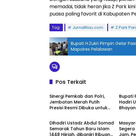
memadai, tidak heran jika Z Park ki
puasa paling favorit di Kabupaten 
Tag:
JurnalRiau.com
Z Park Pan
Bupati H.Zukri Pimpin Gelar P
Mapolres Pelalawan
Pos Terkait
Berita
Berita
Sinergi Pemkab dan Polri,
Bupati 
Jembatan Merah Putih
Hadiri 
Presisi Resmi Dibuka untuk
Bhayan
Berita
Berita
Masyarakat Desa Rangsang
Mapolr
Dihadiri Ustadz Abdul Somad
Masyar
Semarak Tahun Baru Islam
Segera 
1448 Hijriah, dibanjiri Ribuan
Jam, P