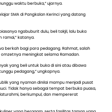
unggu waktu berbuka,” ujarnya.
pelajar SMA di Pangkalan Kerinci yang datang
biasanya ngabuburit dulu, beli takjil, lalu buka
 ramai,” katanya.
 berkah bagi para pedagang. Rahmat, salah
u omzetnya meningkat selama Ramadan.
nyak yang beli untuk buka di sini atau dibawa
tunggu pedagang,” ungkapnya.
ublik yang nyaman dinilai mampu menjadi pusat
suci. Tidak hanya sebagai tempat berbuka puasa,
rsilaturahmi, berkumpul, dan mempererat
kuliner yang beragam, serta fasilitas taman yang