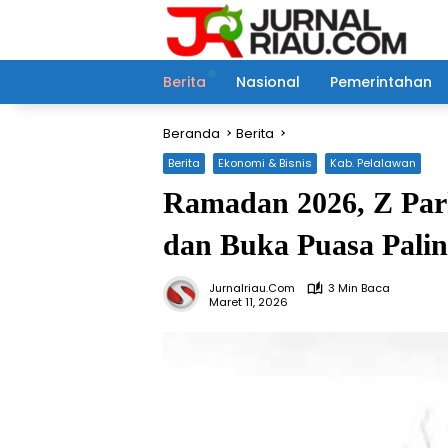
Langsung
ke
konten
Berita
Nasional
Pemerintahan
Beranda
Berita
Berita
Ekonomi & Bisnis
Kab. Pelalawan
Ramadan 2026, Z Par
dan Buka Puasa Palin
Jurnalriau.com
3 Min Baca
Maret 11, 2026