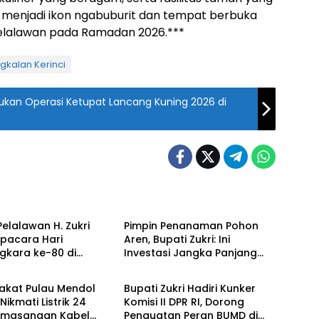
ni menjadi ikon ngabuburit dan tempat berbuka
Pelalawan pada Ramadan 2026.***
gkalan Kerinci
asukan Operasi Ketupat Lancang Kuning 2026 di
Berita
Pelalawan H. Zukri
Pimpin Penanaman Pohon
Upacara Hari
Aren, Bupati Zukri: Ini
gkara ke-80 di
Investasi Jangka Panjang
Berita
es
untuk Masa Depan
Pelalawan
akat Pulau Mendol
Bupati Zukri Hadiri Kunker
Nikmati Listrik 24
Komisi II DPR RI, Dorong
emasangan Kabel
Penguatan Peran BUMD di