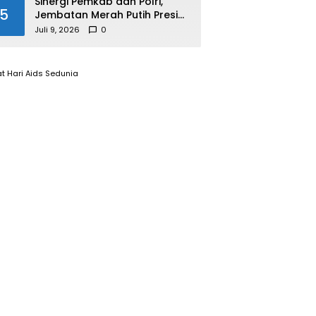
Sinergi Pemkab dan Polri,
5
Jembatan Merah Putih Presisi
Resmi Dibuka untuk
Juli 9, 2026
0
Masyarakat Desa Rangsang
t Hari Aids Sedunia