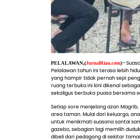
– Suas
PELALAWAN,(
JurnalRiau.com
)
Pelalawan tahun ini terasa lebih hi
yang hampir tidak pernah sepi peng
ruang terbuka ini kini dikenal sebag
sekaligus berbuka puasa bersama 
Setiap sore menjelang azan Magrib
area taman. Mulai dari keluarga, a
untuk menikmati suasana santai sa
gazebo, sebagian lagi memilih dud
dibeli dari pedagang di sekitar tama