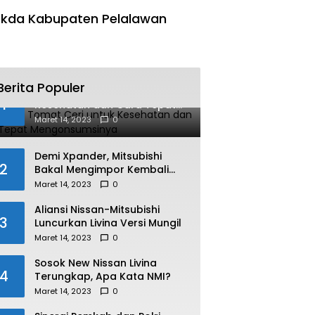
kda Kabupaten Pelalawan
Berita Populer
Manfaat Tomat Ceri untuk
1
Kesehatan dan Cara Tepat
Mengonsumsinya
Maret 14, 2023
0
Demi Xpander, Mitsubishi
2
Bakal Mengimpor Kembali
Pajero Sport
Maret 14, 2023
0
Aliansi Nissan-Mitsubishi
3
Luncurkan Livina Versi Mungil
Maret 14, 2023
0
Sosok New Nissan Livina
4
Terungkap, Apa Kata NMI?
Maret 14, 2023
0