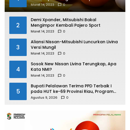
Maret 14, 2023
0
Demi Xpander, Mitsubishi Bakal
2
Mengimpor Kembali Pajero Sport
Maret 14, 2023
0
Aliansi Nissan-Mitsubishi Luncurkan Livina
3
Versi Mungil
Maret 14, 2023
0
Sosok New Nissan Livina Terungkap, Apa
4
Kata NMI?
Maret 14, 2023
0
Bupati Pelalawan Terima PPD Terbaik I
5
pada HUT ke-69 Provinsi Riau, Program
Santunan Anak Yatim Jadi Sorotan
Agustus 9, 2026
0