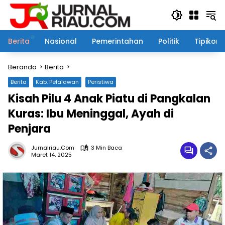
Langsung
ke
konten
Berita
Nasional
Pemerintahan
Politik
Tipikor
Beranda
Berita
Berita
Kab. Pelalawan
Peristiwa
Kisah Pilu 4 Anak Piatu di Pangkalan
Kuras: Ibu Meninggal, Ayah di
Penjara
Jurnalriau.com
3 Min Baca
Maret 14, 2025