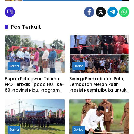
Pos Terkait
Berita
Berita
Bupati Pelalawan Terima
Sinergi Pemkab dan Polri,
PPD Terbaik I pada HUT ke-
Jembatan Merah Putih
69 Provinsi Riau, Program
Presisi Resmi Dibuka untuk
Santunan Anak Yatim Jadi
Masyarakat Desa
Sorotan
Rangsang
Berita
Berita