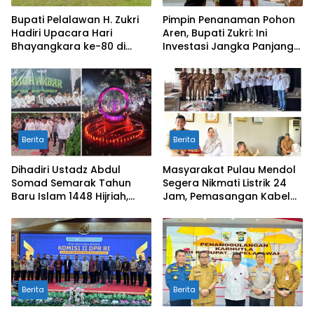
Bupati Pelalawan H. Zukri
Pimpin Penanaman Pohon
Hadiri Upacara Hari
Aren, Bupati Zukri: Ini
Bhayangkara ke-80 di
Investasi Jangka Panjang
Mapolres
untuk Masa Depan
Pelalawan
Berita
Berita
Dihadiri Ustadz Abdul
Masyarakat Pulau Mendol
Somad Semarak Tahun
Segera Nikmati Listrik 24
Baru Islam 1448 Hijriah,
Jam, Pemasangan Kabel
dibanjiri Ribuan
Bawah Laut Capai 50
Masyarakat
Persen
Berita
Berita