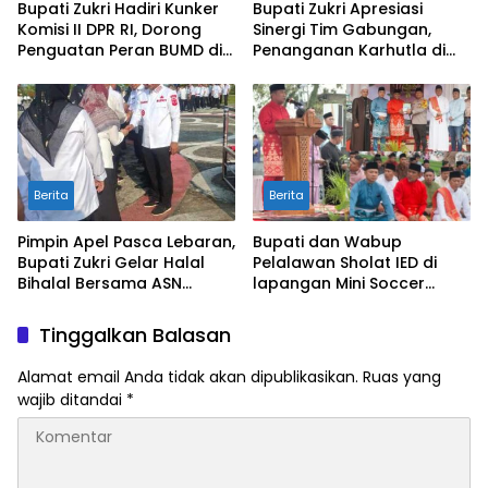
Bupati Zukri Hadiri Kunker
Bupati Zukri Apresiasi
Komisi II DPR RI, Dorong
Sinergi Tim Gabungan,
Penguatan Peran BUMD di
Penanganan Karhutla di
Riau
Pelalawan Mulai Terkendali
Berita
Berita
Pimpin Apel Pasca Lebaran,
Bupati dan Wabup
Bupati Zukri Gelar Halal
Pelalawan Sholat IED di
Bihalal Bersama ASN
lapangan Mini Soccer
Pelalawan
Pangkalan Kerinci
Tinggalkan Balasan
Alamat email Anda tidak akan dipublikasikan.
Ruas yang
wajib ditandai
*