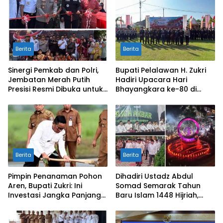
Berita
Berita
Sinergi Pemkab dan Polri,
Bupati Pelalawan H. Zukri
Jembatan Merah Putih
Hadiri Upacara Hari
Presisi Resmi Dibuka untuk
Bhayangkara ke-80 di
Masyarakat Desa
Mapolres
Rangsang
Berita
Berita
Pimpin Penanaman Pohon
Dihadiri Ustadz Abdul
Aren, Bupati Zukri: Ini
Somad Semarak Tahun
Investasi Jangka Panjang
Baru Islam 1448 Hijriah,
untuk Masa Depan
dibanjiri Ribuan
Pelalawan
Masyarakat