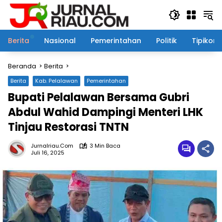
Langsung
ke
konten
Berita
Nasional
Pemerintahan
Politik
Tipikor
Beranda
Berita
Berita
Kab. Pelalawan
Pemerintahan
Bupati Pelalawan Bersama Gubri
Abdul Wahid Dampingi Menteri LHK
Tinjau Restorasi TNTN
Jurnalriau.com
3 Min Baca
Juli 16, 2025