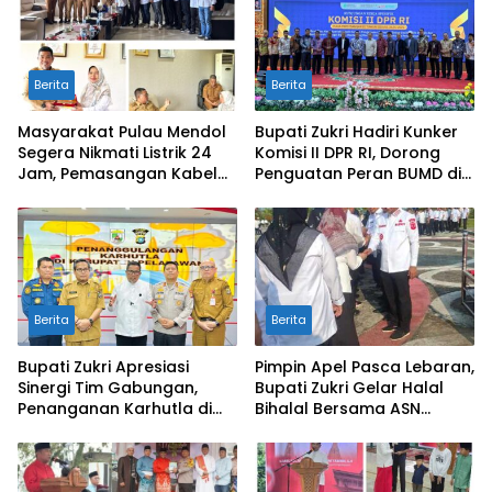
Berita
Berita
Masyarakat Pulau Mendol
Bupati Zukri Hadiri Kunker
Segera Nikmati Listrik 24
Komisi II DPR RI, Dorong
Jam, Pemasangan Kabel
Penguatan Peran BUMD di
Bawah Laut Capai 50
Riau
Persen
Berita
Berita
Bupati Zukri Apresiasi
Pimpin Apel Pasca Lebaran,
Sinergi Tim Gabungan,
Bupati Zukri Gelar Halal
Penanganan Karhutla di
Bihalal Bersama ASN
Pelalawan Mulai Terkendali
Pelalawan