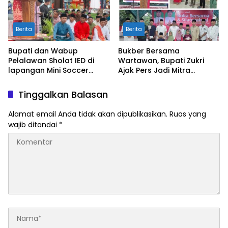
Berita
Berita
Bupati dan Wabup
Bukber Bersama
Pelalawan Sholat IED di
Wartawan, Bupati Zukri
lapangan Mini Soccer
Ajak Pers Jadi Mitra
Pangkalan Kerinci
Strategis di Tengah
Tantangan Anggaran
Tinggalkan Balasan
Daerah
Alamat email Anda tidak akan dipublikasikan.
Ruas yang
wajib ditandai
*