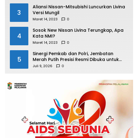
Aliansi Nissan-Mitsubishi Luncurkan Livina
3
Versi Mungil
Maret 14, 2023
0
Sosok New Nissan Livina Terungkap, Apa
4
Kata NMI?
Maret 14, 2023
0
Sinergi Pemkab dan Polri, Jembatan
5
Merah Putih Presisi Resmi Dibuka untuk
Masyarakat Desa Rangsang
Juli 9, 2026
0