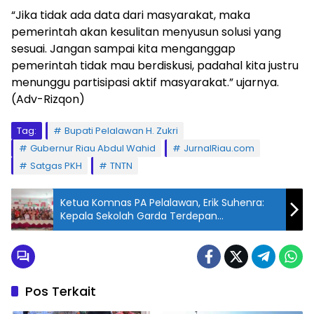
“Jika tidak ada data dari masyarakat, maka
pemerintah akan kesulitan menyusun solusi yang
sesuai. Jangan sampai kita menganggap
pemerintah tidak mau berdiskusi, padahal kita justru
menunggu partisipasi aktif masyarakat.” ujarnya.
(Adv-Rizqon)
Tag:
Bupati Pelalawan H. Zukri
Gubernur Riau Abdul Wahid
JurnalRiau.com
Satgas PKH
TNTN
Ketua Komnas PA Pelalawan, Erik Suhenra:
Kepala Sekolah Garda Terdepan
Perlindungan Anak di Sekolah
Pos Terkait