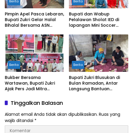
Berita
Berita
Pimpin Apel Pasca Lebaran,
Bupati dan Wabup
Bupati Zukri Gelar Halal
Pelalawan Sholat IED di
Bihalal Bersama ASN
lapangan Mini Soccer
Pelalawan
Pangkalan Kerinci
Berita
Berita
Bukber Bersama
Bupati Zukri Blusukan di
Wartawan, Bupati Zukri
Bulan Ramadan, Antar
Ajak Pers Jadi Mitra
Langsung Bantuan
Strategis di Tengah
Sembako ke Rumah Warga
Tantangan Anggaran
Pangkalan Kerinci Timur
Tinggalkan Balasan
Daerah
Alamat email Anda tidak akan dipublikasikan.
Ruas yang
wajib ditandai
*