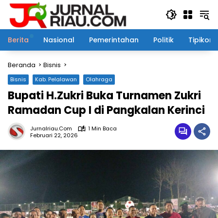
Langsung
ke
konten
Berita
Nasional
Pemerintahan
Politik
Tipikor
Beranda
Bisnis
Bisnis
Kab. Pelalawan
Olahraga
Bupati H.Zukri Buka Turnamen Zukri
Ramadan Cup I di Pangkalan Kerinci
Jurnalriau.com
1 Min Baca
Februari 22, 2026