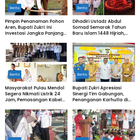
Berita
Berita
Pimpin Penanaman Pohon
Dihadiri Ustadz Abdul
Aren, Bupati Zukri: Ini
Somad Semarak Tahun
Investasi Jangka Panjang
Baru Islam 1448 Hijriah,
untuk Masa Depan
dibanjiri Ribuan
Pelalawan
Masyarakat
Berita
Berita
Masyarakat Pulau Mendol
Bupati Zukri Apresiasi
Segera Nikmati Listrik 24
Sinergi Tim Gabungan,
Jam, Pemasangan Kabel
Penanganan Karhutla di
Bawah Laut Capai 50
Pelalawan Mulai Terkendali
Persen