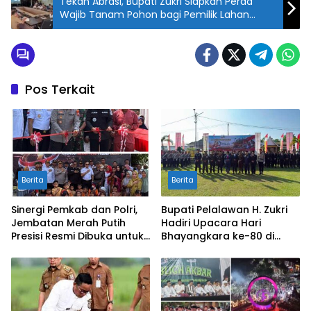
Tekan Abrasi, Bupati Zukri Siapkan Perda
Wajib Tanam Pohon bagi Pemilik Lahan
Sawit di Pinggir Sungai
Pos Terkait
Berita
Berita
Sinergi Pemkab dan Polri,
Bupati Pelalawan H. Zukri
Jembatan Merah Putih
Hadiri Upacara Hari
Presisi Resmi Dibuka untuk
Bhayangkara ke-80 di
Masyarakat Desa
Mapolres
Rangsang