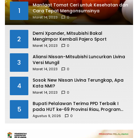
Manfaat Tomat Ceri untuk Kesehatan dan
1
Cara Tepat Mengonsumsinya
Maret 14, 2023
0
Demi Xpander, Mitsubishi Bakal
2
Mengimpor Kembali Pajero Sport
Maret 14, 2023
0
Aliansi Nissan-Mitsubishi Luncurkan Livina
3
Versi Mungil
Maret 14, 2023
0
Sosok New Nissan Livina Terungkap, Apa
4
Kata NMI?
Maret 14, 2023
0
Bupati Pelalawan Terima PPD Terbaik I
5
pada HUT ke-69 Provinsi Riau, Program
Santunan Anak Yatim Jadi Sorotan
Agustus 9, 2026
0