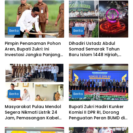
Rangsang
Berita
Berita
Pimpin Penanaman Pohon
Dihadiri Ustadz Abdul
Aren, Bupati Zukri: Ini
Somad Semarak Tahun
Investasi Jangka Panjang
Baru Islam 1448 Hijriah,
untuk Masa Depan
dibanjiri Ribuan
Pelalawan
Masyarakat
Berita
Berita
Masyarakat Pulau Mendol
Bupati Zukri Hadiri Kunker
Segera Nikmati Listrik 24
Komisi II DPR RI, Dorong
Jam, Pemasangan Kabel
Penguatan Peran BUMD di
Bawah Laut Capai 50
Riau
Persen