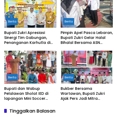
Berita
Berita
Bupati Zukri Apresiasi
Pimpin Apel Pasca Lebaran,
Sinergi Tim Gabungan,
Bupati Zukri Gelar Halal
Penanganan Karhutla di
Bihalal Bersama ASN
Pelalawan Mulai Terkendali
Pelalawan
Berita
Berita
Bupati dan Wabup
Bukber Bersama
Pelalawan Sholat IED di
Wartawan, Bupati Zukri
lapangan Mini Soccer
Ajak Pers Jadi Mitra
Pangkalan Kerinci
Strategis di Tengah
Tantangan Anggaran
Tinggalkan Balasan
Daerah