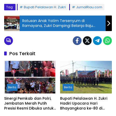
Tag:
Bupati Pelalawan H. Zukri
JurnalRiau.com
Ratusan Anak Yatim Tersenyum di
Ramayana, Zukri Dampingi Belanja Baju
Lebaran
Pos Terkait
Berita
Berita
Sinergi Pemkab dan Polri,
Bupati Pelalawan H. Zukri
Jembatan Merah Putih
Hadiri Upacara Hari
Presisi Resmi Dibuka untuk
Bhayangkara ke-80 di
Masyarakat Desa
Mapolres