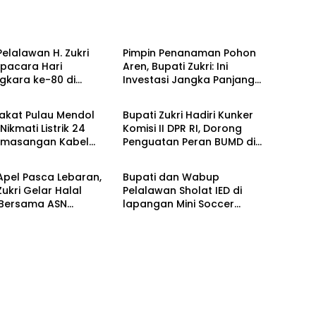
Berita
Pelalawan H. Zukri
Pimpin Penanaman Pohon
Upacara Hari
Aren, Bupati Zukri: Ini
gkara ke-80 di
Investasi Jangka Panjang
Berita
es
untuk Masa Depan
Pelalawan
akat Pulau Mendol
Bupati Zukri Hadiri Kunker
Nikmati Listrik 24
Komisi II DPR RI, Dorong
emasangan Kabel
Penguatan Peran BUMD di
Berita
Laut Capai 50 Persen
Riau
Apel Pasca Lebaran,
Bupati dan Wabup
Zukri Gelar Halal
Pelalawan Sholat IED di
 Bersama ASN
lapangan Mini Soccer
wan
Pangkalan Kerinci