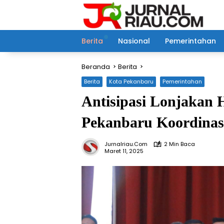
Langsung
ke
konten
Berita
Nasional
Pemerintahan
Beranda
Berita
Berita
Kota Pekanbaru
Pemerintahan
Antisipasi Lonjakan 
Pekanbaru Koordinas
Jurnalriau.com
2 Min Baca
Maret 11, 2025