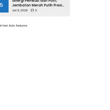
Sinergi Pemkab dan Polri,
5
Jembatan Merah Putih Presisi
Resmi Dibuka untuk
Juli 9, 2026
0
Masyarakat Desa Rangsang
t Hari Aids Sedunia