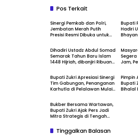
Pos Terkait
Berita
Berita
Sinergi Pemkab dan Polri,
Bupati 
Jembatan Merah Putih
Hadiri 
Presisi Resmi Dibuka untuk
Bhayan
Berita
Berita
Masyarakat Desa Rangsang
Mapolr
Dihadiri Ustadz Abdul Somad
Masyar
Semarak Tahun Baru Islam
Segera 
1448 Hijriah, dibanjiri Ribuan
Jam, P
Berita
Berita
Masyarakat
Bawah 
Bupati Zukri Apresiasi Sinergi
Pimpin 
Tim Gabungan, Penanganan
Bupati 
Karhutla di Pelalawan Mulai
Bihalal
Berita
Terkendali
Pelala
Bukber Bersama Wartawan,
Bupati Zukri Ajak Pers Jadi
Mitra Strategis di Tengah
Tantangan Anggaran
Daerah
Tinggalkan Balasan