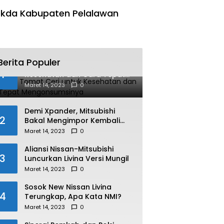
kda Kabupaten Pelalawan
Berita Populer
Manfaat Tomat Ceri untuk
1
Kesehatan dan Cara Tepat
Mengonsumsinya
Maret 14, 2023
0
Demi Xpander, Mitsubishi
2
Bakal Mengimpor Kembali
Pajero Sport
Maret 14, 2023
0
Aliansi Nissan-Mitsubishi
3
Luncurkan Livina Versi Mungil
Maret 14, 2023
0
Sosok New Nissan Livina
4
Terungkap, Apa Kata NMI?
Maret 14, 2023
0