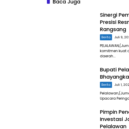
Baca Juga
Sinergi Pe
Presisi Re
Rangsang
Berita
Juli 9, 2
PELALAWAN,(Jur
komitmen kuat 
daerah….
Bupati Pela
Bhayangkar
Berita
Juli 1, 20
Pelalawan,(Jurn
Upacara Pering
Pimpin Pen
Investasi 
Pelalawan