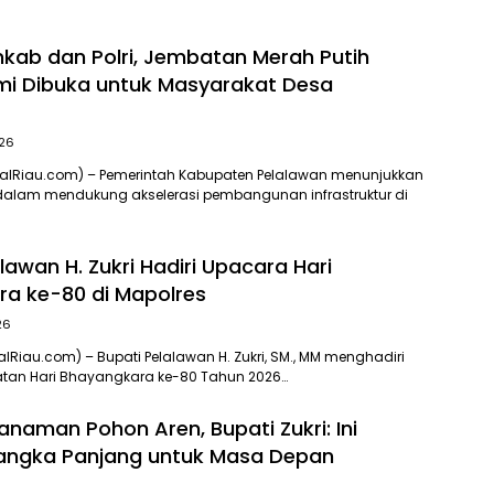
mkab dan Polri, Jembatan Merah Putih
smi Dibuka untuk Masyarakat Desa
026
nalRiau.com) – Pemerintah Kabupaten Pelalawan menunjukkan
dalam mendukung akselerasi pembangunan infrastruktur di
lawan H. Zukri Hadiri Upacara Hari
a ke-80 di Mapolres
26
alRiau.com) – Bupati Pelalawan H. Zukri, SM., MM menghadiri
atan Hari Bhayangkara ke-80 Tahun 2026…
anaman Pohon Aren, Bupati Zukri: Ini
Jangka Panjang untuk Masa Depan