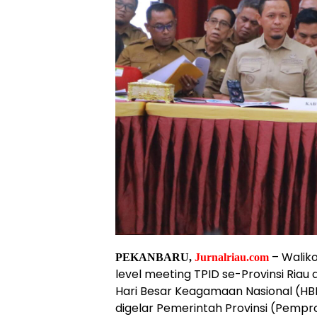
– Walik
PEKANBARU,
Jurnalriau.com
level meeting TPID se-Provinsi Riau
Hari Besar Keagamaan Nasional (HBK
digelar Pemerintah Provinsi (Pempro