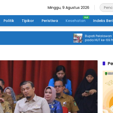
Minggu, 9 Agustus 2026
Politik
Tipikor
Peristiwa
Kesehatan
Indeks Ber
Bupati Pelalawan Terima P
pada HUT ke-69 Provinsi 
Santunan Anak Yatim Jad
Pe