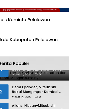
dis Kominfo Pelalawan
kda Kabupaten Pelalawan
Berita Populer
Manfaat Tomat Ceri untuk
1
Kesehatan dan Cara Tepat
Mengonsumsinya
Maret 14, 2023
0
Demi Xpander, Mitsubishi
2
Bakal Mengimpor Kembali
Pajero Sport
Maret 14, 2023
0
Aliansi Nissan-Mitsubishi