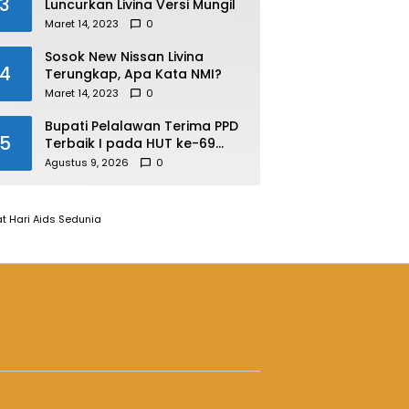
3
Luncurkan Livina Versi Mungil
Maret 14, 2023
0
Sosok New Nissan Livina
4
Terungkap, Apa Kata NMI?
Maret 14, 2023
0
Bupati Pelalawan Terima PPD
5
Terbaik I pada HUT ke-69
Provinsi Riau, Program
Agustus 9, 2026
0
Santunan Anak Yatim Jadi
Sorotan
t Hari Aids Sedunia