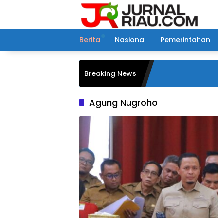
Langsung
ke
konten
Berita
Nasional
Pemerintahan
Breaking News
Agung Nugroho