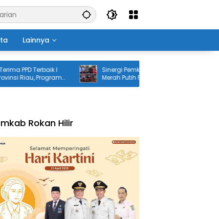
ita
Lainnya
PD Terbaik I
Sinergi Pemkab dan Polri, Jembatan
Riau, Program
Merah Putih Presisi Resmi Dibuka untuk
i Sorotan
Masyarakat Desa Rangsang
mkab Rokan Hilir