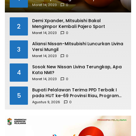
Maret 14, 2023
0
Demi Xpander, Mitsubishi Bakal
2
Mengimpor Kembali Pajero Sport
Maret 14, 2023
0
Aliansi Nissan-Mitsubishi Luncurkan Livina
3
Versi Mungil
Maret 14, 2023
0
Sosok New Nissan Livina Terungkap, Apa
4
Kata NMI?
Maret 14, 2023
0
Bupati Pelalawan Terima PPD Terbaik I
5
pada HUT ke-69 Provinsi Riau, Program
Santunan Anak Yatim Jadi Sorotan
Agustus 9, 2026
0