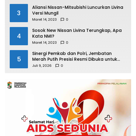
Aliansi Nissan-Mitsubishi Luncurkan Livina
3
Versi Mungil
Maret 14, 2023
0
Sosok New Nissan Livina Terungkap, Apa
4
Kata NMI?
Maret 14, 2023
0
Sinergi Pemkab dan Polri, Jembatan
5
Merah Putih Presisi Resmi Dibuka untuk
Masyarakat Desa Rangsang
Juli 9, 2026
0