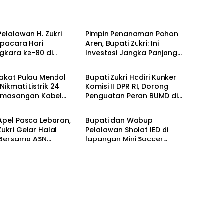
Berita
Pelalawan H. Zukri
Pimpin Penanaman Pohon
Upacara Hari
Aren, Bupati Zukri: Ini
gkara ke-80 di
Investasi Jangka Panjang
Berita
es
untuk Masa Depan
Pelalawan
akat Pulau Mendol
Bupati Zukri Hadiri Kunker
Nikmati Listrik 24
Komisi II DPR RI, Dorong
emasangan Kabel
Penguatan Peran BUMD di
Berita
Laut Capai 50 Persen
Riau
Apel Pasca Lebaran,
Bupati dan Wabup
Zukri Gelar Halal
Pelalawan Sholat IED di
 Bersama ASN
lapangan Mini Soccer
wan
Pangkalan Kerinci