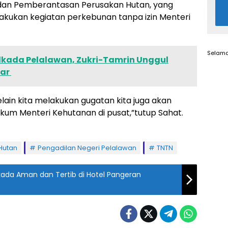
 dan Pemberantasan Perusakan Hutan, yang
lakukan kegiatan perkebunan tanpa izin Menteri
Selama
ilkada Pelalawan, Zukri-Tamrin Unggul
kar
lain kita melakukan gugatan kita juga akan
kkum Menteri Kehutanan di pusat,”tutup Sahat.
Hutan
Pengadilan Negeri Pelalawan
TNTN
ilkada Aman dan Tertib di Hotel Pangeran