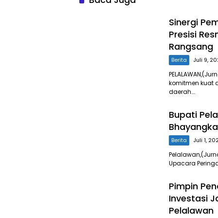
Sinergi Pe
Presisi Re
Rangsang
Berita
Juli 9, 2
PELALAWAN,(Jur
komitmen kuat 
daerah….
Bupati Pela
Bhayangkar
Berita
Juli 1, 20
Pelalawan,(Jurn
Upacara Pering
Pimpin Pen
Investasi 
Pelalawan