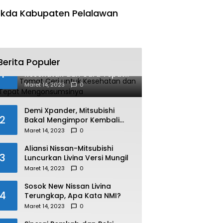
kda Kabupaten Pelalawan
Berita Populer
Manfaat Tomat Ceri untuk
1
Kesehatan dan Cara Tepat
Mengonsumsinya
Maret 14, 2023
0
Demi Xpander, Mitsubishi
2
Bakal Mengimpor Kembali
Pajero Sport
Maret 14, 2023
0
Aliansi Nissan-Mitsubishi
3
Luncurkan Livina Versi Mungil
Maret 14, 2023
0
Sosok New Nissan Livina
4
Terungkap, Apa Kata NMI?
Maret 14, 2023
0