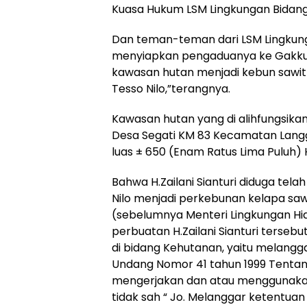
Kuasa Hukum LSM Lingkungan Bidang
Dan teman-teman dari LSM Lingkung
menyiapkan pengaduanya ke Gakkum 
kawasan hutan menjadi kebun sawit 
Tesso Nilo,”terangnya.
Kawasan hutan yang di alihfungsikan 
Desa Segati KM 83 Kecamatan Lang
luas ± 650 (Enam Ratus Lima Puluh) 
Bahwa H.Zailani Sianturi diduga te
Nilo menjadi perkebunan kelapa sawi
(sebelumnya Menteri Lingkungan Hi
perbuatan H.Zailani Sianturi ters
di bidang Kehutanan, yaitu melangga
Undang Nomor 41 tahun 1999 Tentan
mengerjakan dan atau menggunaka
tidak sah “ Jo. Melanggar ketentua