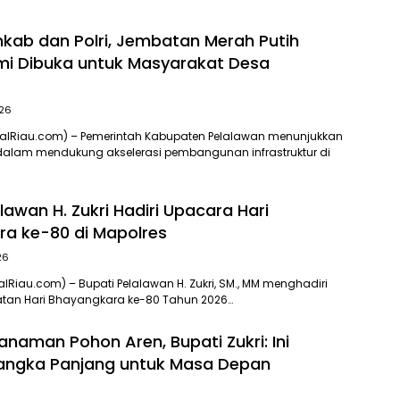
mkab dan Polri, Jembatan Merah Putih
smi Dibuka untuk Masyarakat Desa
026
nalRiau.com) – Pemerintah Kabupaten Pelalawan menunjukkan
dalam mendukung akselerasi pembangunan infrastruktur di
lawan H. Zukri Hadiri Upacara Hari
a ke-80 di Mapolres
26
alRiau.com) – Bupati Pelalawan H. Zukri, SM., MM menghadiri
atan Hari Bhayangkara ke-80 Tahun 2026…
anaman Pohon Aren, Bupati Zukri: Ini
Jangka Panjang untuk Masa Depan