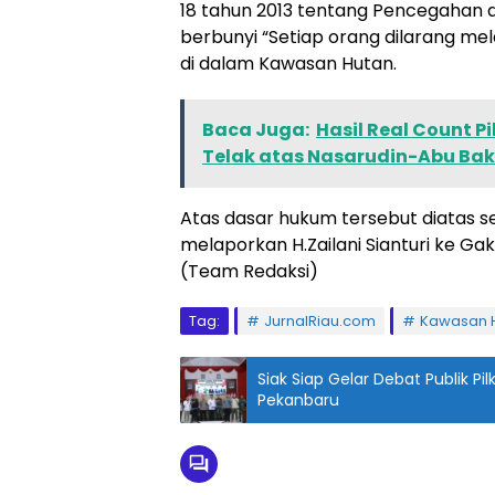
18 tahun 2013 tentang Pencegahan
berbunyi “Setiap orang dilarang me
di dalam Kawasan Hutan.
Baca Juga:
Hasil Real Count P
Telak atas Nasarudin-Abu Ba
Atas dasar hukum tersebut diatas se
melaporkan H.Zailani Sianturi ke Ga
(Team Redaksi)
Tag:
JurnalRiau.com
Kawasan 
Siak Siap Gelar Debat Publik P
Pekanbaru