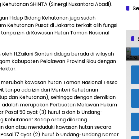
 Kehutanan SHINTA (Sinergi Nusantara Abadi).
Se
an Hidup Bidang Kehutanan juga sudah
Kehutanan Pusat di Jakarta terkait alih fungsi
tanpa izin di Kawasan Hutan Taman Nasional
oleh H.Zailani Sianturi diduga berada di wilayah
gam Kabupaten Pelalawan Provinsi Riau dengan
Hektar.
lah merubah kawasan hutan Taman Nasional Tesso
t tanpa ada izin dari Menteri Kehutanan
dup dan Kehutanan), sehingga dengan demikian
ebut adalah merupakan Perbuatan Melawan Hukum
r Pasal 50 ayat (3) huruf a dan b Undang-
g Kehutanan“ Setiap orang dilarang
n dan atau menduduki kawasan hutan secara
n Pasal 17 ayat (2) huruf b Undang-Undang Nomor