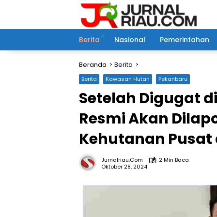
Langsung
ke
konten
Berita
Nasional
Pemerintahan
Beranda
Berita
Berita
Kawasan Hutan
Pekanbaru
Setelah Digugat di
Resmi Akan Dilap
Kehutanan Pusat 
Jurnalriau.com
2 Min Baca
Oktober 28, 2024