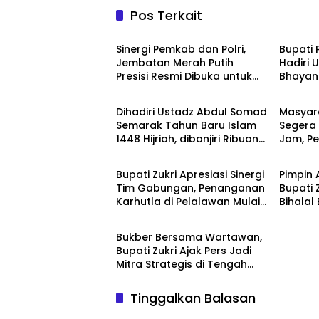
Pos Terkait
Berita
Berita
Sinergi Pemkab dan Polri,
Bupati 
Jembatan Merah Putih
Hadiri 
Presisi Resmi Dibuka untuk
Bhayan
Berita
Berita
Masyarakat Desa Rangsang
Mapolr
Dihadiri Ustadz Abdul Somad
Masyar
Semarak Tahun Baru Islam
Segera 
1448 Hijriah, dibanjiri Ribuan
Jam, P
Berita
Berita
Masyarakat
Bawah 
Bupati Zukri Apresiasi Sinergi
Pimpin 
Tim Gabungan, Penanganan
Bupati 
Karhutla di Pelalawan Mulai
Bihalal
Berita
Terkendali
Pelala
Bukber Bersama Wartawan,
Bupati Zukri Ajak Pers Jadi
Mitra Strategis di Tengah
Tantangan Anggaran
Daerah
Tinggalkan Balasan