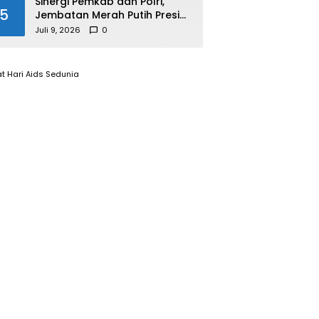
Sinergi Pemkab dan Polri,
5
Jembatan Merah Putih Presisi
Resmi Dibuka untuk
Juli 9, 2026
0
Masyarakat Desa Rangsang
t Hari Aids Sedunia