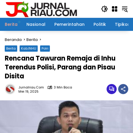
Langsung
ke
konten
Berita
Nasional
Pemerintahan
Politik
Tipikor
Beranda
Berita
Berita
Kab.INHU
Polri
Rencana Tawuran Remaja di Inhu
Terendus Polisi, Parang dan Pisau
Disita
Jurnalriau.com
3 Min Baca
Mei 19, 2025