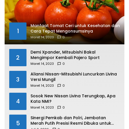
Manfaat Tomat Ceri untuk Kesehatan dan
1
Cara Tepat Mengonsumsinya
Maret 14, 2023
0
Demi Xpander, Mitsubishi Bakal
2
Mengimpor Kembali Pajero Sport
Maret 14, 2023
0
Aliansi Nissan-Mitsubishi Luncurkan Livina
3
Versi Mungil
Maret 14, 2023
0
Sosok New Nissan Livina Terungkap, Apa
4
Kata NMI?
Maret 14, 2023
0
Sinergi Pemkab dan Polri, Jembatan
5
Merah Putih Presisi Resmi Dibuka untuk
Masyarakat Desa Rangsang