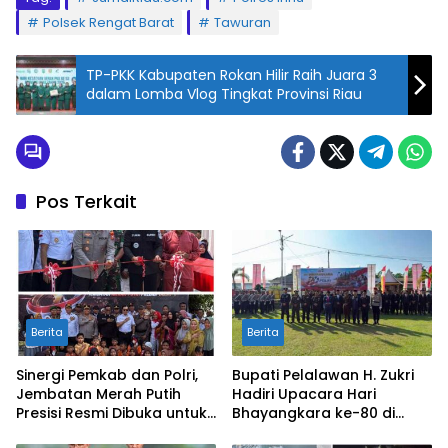
Polsek Rengat Barat
Tawuran
TP-PKK Kabupaten Rokan Hilir Raih Juara 3
dalam Lomba Vlog Tingkat Provinsi Riau
Pos Terkait
Berita
Berita
Sinergi Pemkab dan Polri,
Bupati Pelalawan H. Zukri
Jembatan Merah Putih
Hadiri Upacara Hari
Presisi Resmi Dibuka untuk
Bhayangkara ke-80 di
Masyarakat Desa
Mapolres