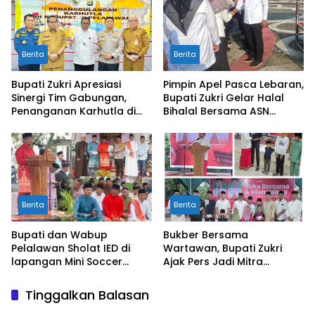
Berita
Berita
Bupati Zukri Apresiasi
Pimpin Apel Pasca Lebaran,
Sinergi Tim Gabungan,
Bupati Zukri Gelar Halal
Penanganan Karhutla di
Bihalal Bersama ASN
Pelalawan Mulai Terkendali
Pelalawan
Berita
Berita
Bupati dan Wabup
Bukber Bersama
Pelalawan Sholat IED di
Wartawan, Bupati Zukri
lapangan Mini Soccer
Ajak Pers Jadi Mitra
Pangkalan Kerinci
Strategis di Tengah
Tantangan Anggaran
Tinggalkan Balasan
Daerah