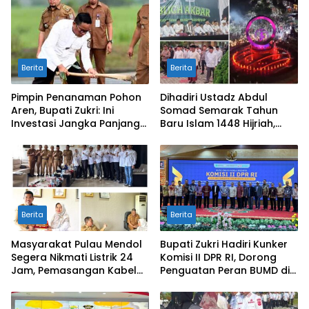
Rangsang
Berita
Berita
Pimpin Penanaman Pohon
Dihadiri Ustadz Abdul
Aren, Bupati Zukri: Ini
Somad Semarak Tahun
Investasi Jangka Panjang
Baru Islam 1448 Hijriah,
untuk Masa Depan
dibanjiri Ribuan
Pelalawan
Masyarakat
Berita
Berita
Masyarakat Pulau Mendol
Bupati Zukri Hadiri Kunker
Segera Nikmati Listrik 24
Komisi II DPR RI, Dorong
Jam, Pemasangan Kabel
Penguatan Peran BUMD di
Bawah Laut Capai 50
Riau
Persen