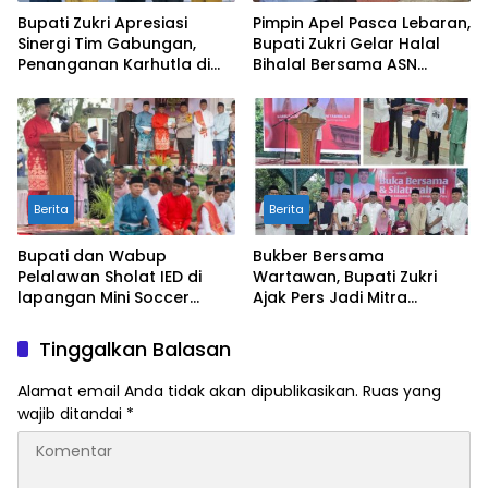
Bupati Zukri Apresiasi
Pimpin Apel Pasca Lebaran,
Sinergi Tim Gabungan,
Bupati Zukri Gelar Halal
Penanganan Karhutla di
Bihalal Bersama ASN
Pelalawan Mulai Terkendali
Pelalawan
Berita
Berita
Bupati dan Wabup
Bukber Bersama
Pelalawan Sholat IED di
Wartawan, Bupati Zukri
lapangan Mini Soccer
Ajak Pers Jadi Mitra
Pangkalan Kerinci
Strategis di Tengah
Tantangan Anggaran
Tinggalkan Balasan
Daerah
Alamat email Anda tidak akan dipublikasikan.
Ruas yang
wajib ditandai
*