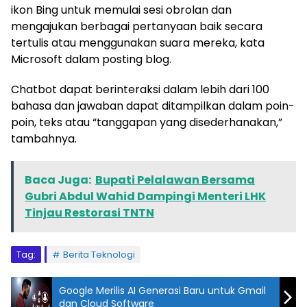
ikon Bing untuk memulai sesi obrolan dan
mengajukan berbagai pertanyaan baik secara
tertulis atau menggunakan suara mereka, kata
Microsoft dalam posting blog.
Chatbot dapat berinteraksi dalam lebih dari 100
bahasa dan jawaban dapat ditampilkan dalam poin-
poin, teks atau “tanggapan yang disederhanakan,”
tambahnya.
Baca Juga:
Bupati Pelalawan Bersama
Gubri Abdul Wahid Dampingi Menteri LHK
Tinjau Restorasi TNTN
Tag:
Berita Teknologi
Google Merilis AI Generasi Baru untuk Gmail
dan Cloud Software