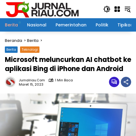
Langsung
ke
konten
Berita
Nasional
Pemerintahan
Politik
Tipikor
Beranda
Berita
Berita
Teknologi
Microsoft meluncurkan AI chatbot ke
aplikasi Bing di iPhone dan Android
Jurnalriau.com
1 Min Baca
Maret 15, 2023