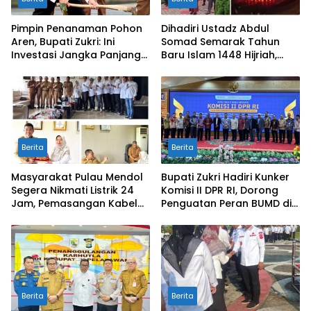
Pimpin Penanaman Pohon
Dihadiri Ustadz Abdul
Aren, Bupati Zukri: Ini
Somad Semarak Tahun
Investasi Jangka Panjang
Baru Islam 1448 Hijriah,
untuk Masa Depan
dibanjiri Ribuan
Pelalawan
Masyarakat
Berita
Berita
Masyarakat Pulau Mendol
Bupati Zukri Hadiri Kunker
Segera Nikmati Listrik 24
Komisi II DPR RI, Dorong
Jam, Pemasangan Kabel
Penguatan Peran BUMD di
Bawah Laut Capai 50
Riau
Persen
Berita
Berita