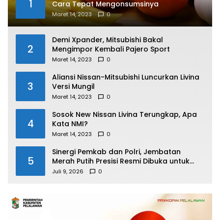
1
Cara Tepat Mengonsumsinya
Maret 14, 2023
0
Demi Xpander, Mitsubishi Bakal
2
Mengimpor Kembali Pajero Sport
Maret 14, 2023
0
Aliansi Nissan-Mitsubishi Luncurkan Livina
3
Versi Mungil
Maret 14, 2023
0
Sosok New Nissan Livina Terungkap, Apa
4
Kata NMI?
Maret 14, 2023
0
Sinergi Pemkab dan Polri, Jembatan
5
Merah Putih Presisi Resmi Dibuka untuk
Masyarakat Desa Rangsang
Juli 9, 2026
0