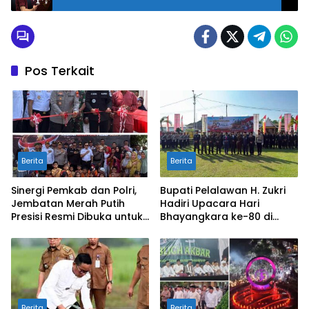
Pos Terkait
Berita
Berita
Sinergi Pemkab dan Polri,
Bupati Pelalawan H. Zukri
Jembatan Merah Putih
Hadiri Upacara Hari
Presisi Resmi Dibuka untuk
Bhayangkara ke-80 di
Masyarakat Desa
Mapolres
Rangsang
Berita
Berita