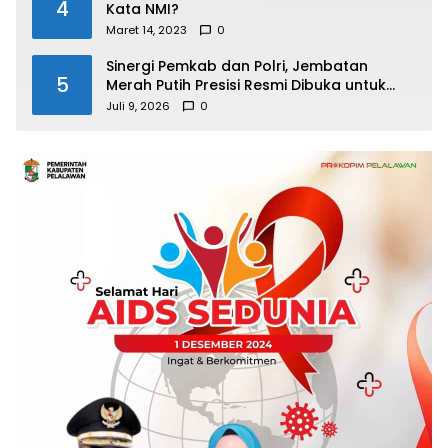
4
Kata NMI?
Maret 14, 2023
0
Sinergi Pemkab dan Polri, Jembatan
5
Merah Putih Presisi Resmi Dibuka untuk
Masyarakat Desa Rangsang
Juli 9, 2026
0