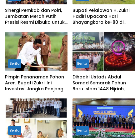
Sinergi Pemkab dan Polri,
Bupati Pelalawan H. Zukri
Jembatan Merah Putih
Hadiri Upacara Hari
Presisi Resmi Dibuka untuk
Bhayangkara ke-80 di
Masyarakat Desa
Mapolres
Rangsang
Berita
Berita
Pimpin Penanaman Pohon
Dihadiri Ustadz Abdul
Aren, Bupati Zukri: Ini
Somad Semarak Tahun
Investasi Jangka Panjang
Baru Islam 1448 Hijriah,
untuk Masa Depan
dibanjiri Ribuan
Pelalawan
Masyarakat
Berita
Berita