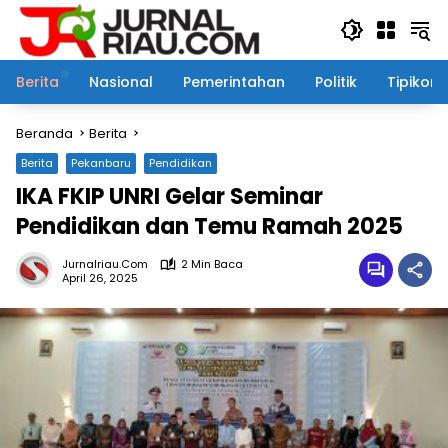
Langsung
ke
konten
Berita
Nasional
Pemerintahan
Politik
Tipikor
Beranda
Berita
Berita
Pekanbaru
Pendidikan
IKA FKIP UNRI Gelar Seminar
Pendidikan dan Temu Ramah 2025
Jurnalriau.com
2 Min Baca
April 26, 2025