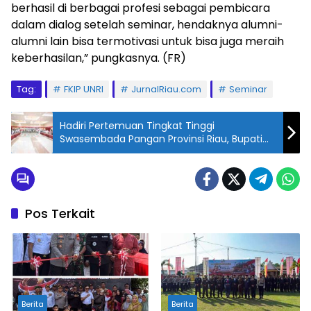
berhasil di berbagai profesi sebagai pembicara
dalam dialog setelah seminar, hendaknya alumni-
alumni lain bisa termotivasi untuk bisa juga meraih
keberhasilan,” pungkasnya. (FR)
Tag:
FKIP UNRI
JurnalRiau.com
Seminar
Hadiri Pertemuan Tingkat Tinggi
Swasembada Pangan Provinsi Riau, Bupati
Rohil Dukung Asta Cita Presiden RI
Pos Terkait
Berita
Berita