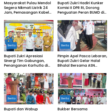
Masyarakat Pulau Mendol
Bupati Zukri Hadiri Kunker
Segera Nikmati Listrik 24
Komisi II DPR RI, Dorong
Jam, Pemasangan Kabel
Penguatan Peran BUMD di
Bawah Laut Capai 50
Riau
Persen
Berita
Berita
Bupati Zukri Apresiasi
Pimpin Apel Pasca Lebaran,
Sinergi Tim Gabungan,
Bupati Zukri Gelar Halal
Penanganan Karhutla di
Bihalal Bersama ASN
Pelalawan Mulai Terkendali
Pelalawan
Berita
Berita
Bupati dan Wabup
Bukber Bersama