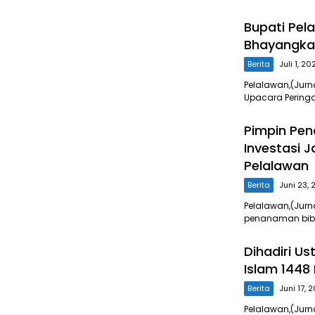
Bupati Pela
Bhayangkar
Berita
Juli 1, 20
Pelalawan,(Jurn
Upacara Pering
Pimpin Pen
Investasi 
Pelalawan
Berita
Juni 23,
Pelalawan,(Jurn
penanaman bibi
Dihadiri U
Islam 1448 
Berita
Juni 17, 
Pelalawan,(Jur