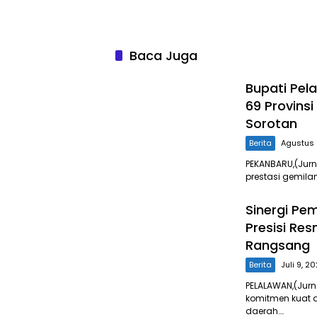
Baca Juga
Bupati Pel
69 Provins
Sorotan
Berita
Agustus 
PEKANBARU,(Jur
prestasi gemila
Sinergi Pe
Presisi Re
Rangsang
Berita
Juli 9, 2
PELALAWAN,(Jur
komitmen kuat 
daerah….