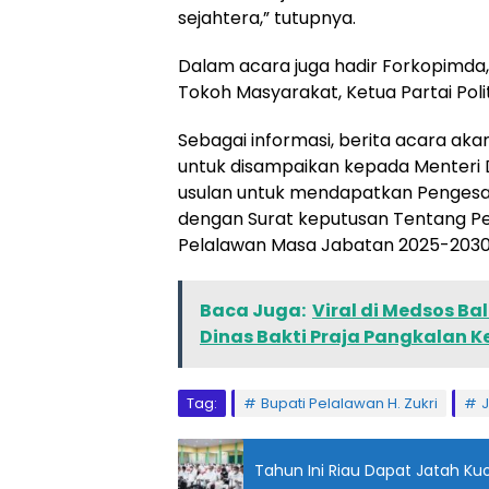
sejahtera,” tutupnya.
Dalam acara juga hadir Forkopimda
Tokoh Masyarakat, Ketua Partai Pol
Sebagai informasi, berita acara ak
untuk disampaikan kepada Menteri 
usulan untuk mendapatkan Pengesa
dengan Surat keputusan Tentang Pe
Pelalawan Masa Jabatan 2025-2030
Baca Juga:
Viral di Medsos B
Dinas Bakti Praja Pangkalan Ke
Tag:
Bupati Pelalawan H. Zukri
Tahun Ini Riau Dapat Jatah K