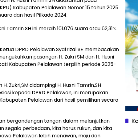
 dan H. Husni Tamrin SH didasarkan pada
(KPU) Kabupaten Pelalawan Nomor 15 tahun 2025
ara dan hasil Pilkada 2024.
i Tamrin SH ini meraih 101.076 suara atau 62,31%
etua DPRD Pelalawan Syafrizal SE membacakan
mengukuhkan pasangan H. Zukri SM dan H. Husni
pati Kabupaten Pelalawan terpilih periode 2025-
h H. Zukri,SM didampingi H. Husni Tamrin,SH
iasi kepada DPRD Pelalawan, ini merupakan
abupaten Pelalawan dari hasil pemilihan secara
Ka
dan bergandengan tangan dalam melanjutkan
 segala perbedaan, kita harus rukun, dan kita
awa Pelalawan lebih menawan, maju dan