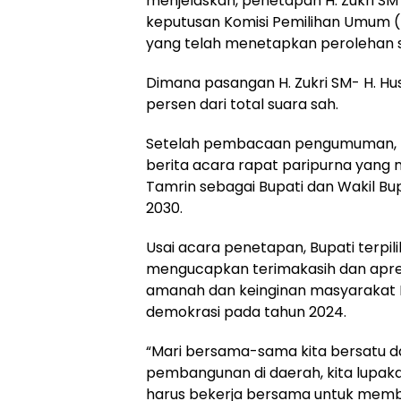
menjelaskan, penetapan H. Zukri SM
keputusan Komisi Pemilihan Umum 
yang telah menetapkan perolehan su
Dimana pasangan H. Zukri SM- H. Husn
persen dari total suara sah.
Setelah pembacaan pengumuman, K
berita acara rapat paripurna yang 
Tamrin sebagai Bupati dan Wakil Bu
2030.
Usai acara penetapan, Bupati terpili
mengucapkan terimakasih dan apres
amanah dan keinginan masyarakat K
demokrasi pada tahun 2024.
“Mari bersama-sama kita bersatu 
pembangunan di daerah, kita lupakan
harus bekerja bersama untuk memb