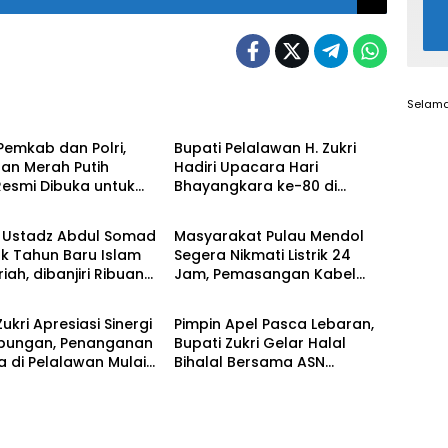
Selama
Berita
 Pemkab dan Polri,
Bupati Pelalawan H. Zukri
an Merah Putih
Hadiri Upacara Hari
 Resmi Dibuka untuk
Bhayangkara ke-80 di
Berita
akat Desa Rangsang
Mapolres
i Ustadz Abdul Somad
Masyarakat Pulau Mendol
k Tahun Baru Islam
Segera Nikmati Listrik 24
riah, dibanjiri Ribuan
Jam, Pemasangan Kabel
Berita
akat
Bawah Laut Capai 50 Persen
ukri Apresiasi Sinergi
Pimpin Apel Pasca Lebaran,
bungan, Penanganan
Bupati Zukri Gelar Halal
a di Pelalawan Mulai
Bihalal Bersama ASN
ali
Pelalawan