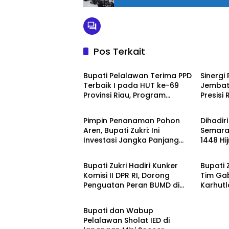
Pos Terkait
Berita
Berita
Bupati Pelalawan Terima PPD
Sinergi
Terbaik I pada HUT ke-69
Jembat
Provinsi Riau, Program
Presisi
Berita
Berita
Santunan Anak Yatim Jadi
Masyar
Sorotan
Pimpin Penanaman Pohon
Dihadir
Aren, Bupati Zukri: Ini
Semara
Investasi Jangka Panjang
1448 Hij
Berita
Berita
untuk Masa Depan
Masyar
Pelalawan
Bupati Zukri Hadiri Kunker
Bupati Z
Komisi II DPR RI, Dorong
Tim Ga
Penguatan Peran BUMD di
Karhutl
Berita
Riau
Terkend
Bupati dan Wabup
Pelalawan Sholat IED di