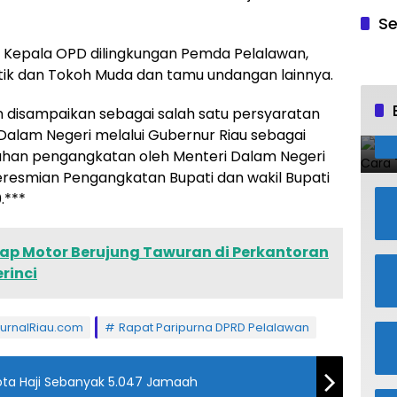
Se
, Kepala OPD dilingkungan Pemda Pelalawan,
itik dan Tokoh Muda dan tamu undangan lainnya.
an disampaikan sebagai salah satu persyaratan
Dalam Negeri melalui Gubernur Riau sebagai
han pengangkatan oleh Menteri Dalam Negeri
resmian Pengangkatan Bupati dan wakil Bupati
.***
alap Motor Berujung Tawuran di Perkantoran
rinci
JurnalRiau.com
Rapat Paripurna DPRD Pelalawan
uota Haji Sebanyak 5.047 Jamaah