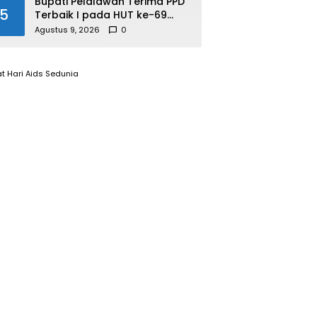
Bupati Pelalawan Terima PPD
5
Terbaik I pada HUT ke-69
Provinsi Riau, Program
Agustus 9, 2026
0
Santunan Anak Yatim Jadi
Sorotan
t Hari Aids Sedunia