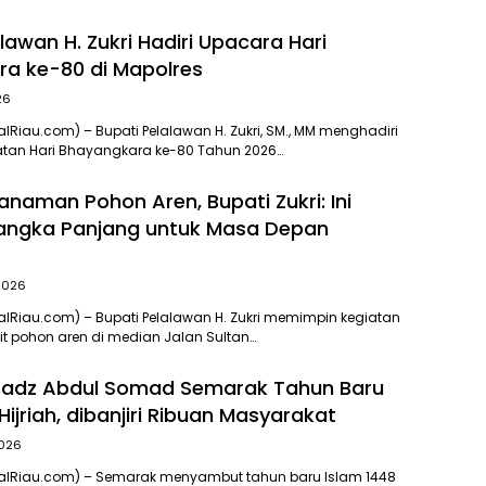
lawan H. Zukri Hadiri Upacara Hari
a ke-80 di Mapolres
26
alRiau.com) – Bupati Pelalawan H. Zukri, SM., MM menghadiri
atan Hari Bhayangkara ke-80 Tahun 2026…
anaman Pohon Aren, Bupati Zukri: Ini
Jangka Panjang untuk Masa Depan
 2026
alRiau.com) – Bupati Pelalawan H. Zukri memimpin kegiatan
t pohon aren di median Jalan Sultan…
stadz Abdul Somad Semarak Tahun Baru
Hijriah, dibanjiri Ribuan Masyarakat
2026
nalRiau.com) – Semarak menyambut tahun baru Islam 1448