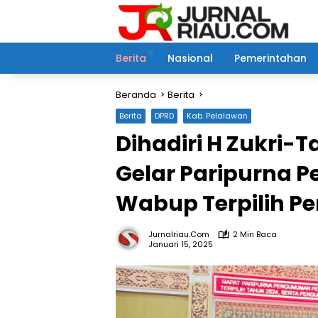
Langsung
ke
konten
Berita
Nasional
Pemerintahan
Beranda
Berita
Berita
DPRD
Kab. Pelalawan
Dihadiri H Zukri-
Gelar Paripurna 
Wabup Terpilih Pe
Jurnalriau.com
2 Min Baca
Januari 15, 2025