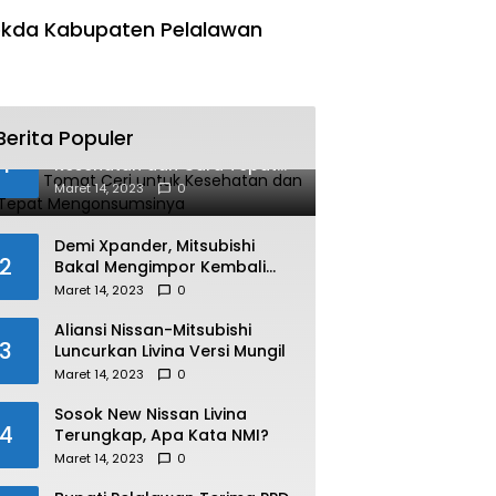
kda Kabupaten Pelalawan
Berita Populer
Manfaat Tomat Ceri untuk
1
Kesehatan dan Cara Tepat
Mengonsumsinya
Maret 14, 2023
0
Demi Xpander, Mitsubishi
2
Bakal Mengimpor Kembali
Pajero Sport
Maret 14, 2023
0
Aliansi Nissan-Mitsubishi
3
Luncurkan Livina Versi Mungil
Maret 14, 2023
0
Sosok New Nissan Livina
4
Terungkap, Apa Kata NMI?
Maret 14, 2023
0