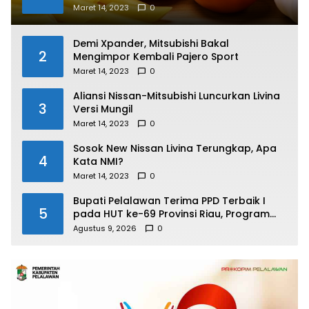
Maret 14, 2023
0
Demi Xpander, Mitsubishi Bakal
2
Mengimpor Kembali Pajero Sport
Maret 14, 2023
0
Aliansi Nissan-Mitsubishi Luncurkan Livina
3
Versi Mungil
Maret 14, 2023
0
Sosok New Nissan Livina Terungkap, Apa
4
Kata NMI?
Maret 14, 2023
0
Bupati Pelalawan Terima PPD Terbaik I
5
pada HUT ke-69 Provinsi Riau, Program
Santunan Anak Yatim Jadi Sorotan
Agustus 9, 2026
0