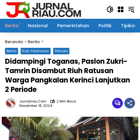
Langsung
ke
konten
Berita
Nasional
Pemerintahan
Politik
Tipikor
Beranda
Berita
Berita
Kab. Pelalawan
Pilkada
Didampingi Toganas, Paslon Zukri-
Tamrin Disambut Riuh Ratusan
Warga Pangkalan Kerinci Lanjutkan
2 Periode
Jurnalriau.com
2 Min Baca
November 18, 2024