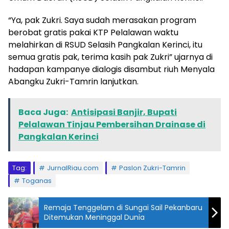
“Ya, pak Zukri. Saya sudah merasakan program
berobat gratis pakai KTP Pelalawan waktu
melahirkan di RSUD Selasih Pangkalan Kerinci, itu
semua gratis pak, terima kasih pak Zukri” ujarnya di
hadapan kampanye dialogis disambut riuh Menyala
Abangku Zukri-Tamrin lanjutkan.
Baca Juga:
Antisipasi Banjir, Bupati
Pelalawan Tinjau Pembersihan Drainase di
Pangkalan Kerinci
Tag:
JurnalRiau.com
Paslon Zukri-Tamrin
Toganas
Remaja Tenggelam di Sungai Sail Pekanbaru
Ditemukan Meninggal Dunia