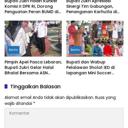
Bupati Zukri Hadiri Kunker
Bupati Zukri Apresiasi
Komisi II DPR RI, Dorong
Sinergi Tim Gabungan,
Penguatan Peran BUMD di
Penanganan Karhutla di
Riau
Pelalawan Mulai Terkendali
Berita
Berita
Pimpin Apel Pasca Lebaran,
Bupati dan Wabup
Bupati Zukri Gelar Halal
Pelalawan Sholat IED di
Bihalal Bersama ASN
lapangan Mini Soccer
Pelalawan
Pangkalan Kerinci
Tinggalkan Balasan
Alamat email Anda tidak akan dipublikasikan.
Ruas yang
wajib ditandai
*