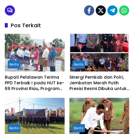
Pos Terkait
Berita
Berita
Bupati Pelalawan Terima
Sinergi Pemkab dan Polri,
PPD Terbaik I pada HUT ke-
Jembatan Merah Putih
69 Provinsi Riau, Program
Presisi Resmi Dibuka untuk
Santunan Anak Yatim Jadi
Masyarakat Desa
Sorotan
Rangsang
Berita
Berita