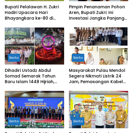
Bupati Pelalawan H. Zukri
Pimpin Penanaman Pohon
Hadiri Upacara Hari
Aren, Bupati Zukri: Ini
Bhayangkara ke-80 di
Investasi Jangka Panjang
Mapolres
untuk Masa Depan
Pelalawan
Berita
Berita
Dihadiri Ustadz Abdul
Masyarakat Pulau Mendol
Somad Semarak Tahun
Segera Nikmati Listrik 24
Baru Islam 1448 Hijriah,
Jam, Pemasangan Kabel
dibanjiri Ribuan
Bawah Laut Capai 50
Masyarakat
Persen
Berita
Berita