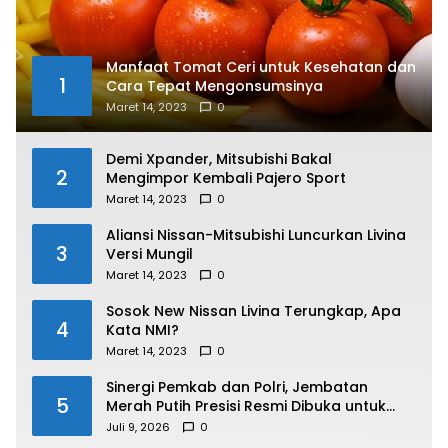
Manfaat Tomat Ceri untuk Kesehatan dan
1
Cara Tepat Mengonsumsinya
Maret 14, 2023
0
Demi Xpander, Mitsubishi Bakal
2
Mengimpor Kembali Pajero Sport
Maret 14, 2023
0
Aliansi Nissan-Mitsubishi Luncurkan Livina
3
Versi Mungil
Maret 14, 2023
0
Sosok New Nissan Livina Terungkap, Apa
4
Kata NMI?
Maret 14, 2023
0
Sinergi Pemkab dan Polri, Jembatan
5
Merah Putih Presisi Resmi Dibuka untuk
Masyarakat Desa Rangsang
Juli 9, 2026
0