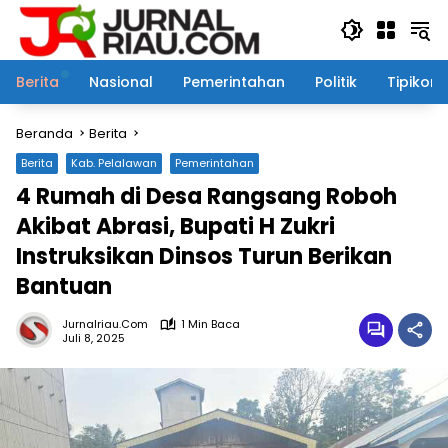
Langsung
ke
konten
Berita
Nasional
Pemerintahan
Politik
Tipikor
Beranda
Berita
Berita
Kab. Pelalawan
Pemerintahan
4 Rumah di Desa Rangsang Roboh
Akibat Abrasi, Bupati H Zukri
Instruksikan Dinsos Turun Berikan
Bantuan
Jurnalriau.com
1 Min Baca
Juli 8, 2025