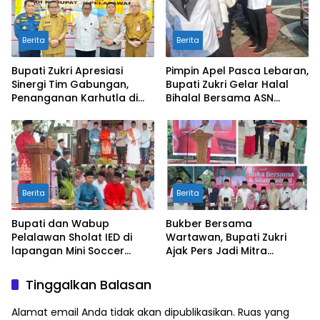
Berita
Berita
Bupati Zukri Apresiasi
Pimpin Apel Pasca Lebaran,
Sinergi Tim Gabungan,
Bupati Zukri Gelar Halal
Penanganan Karhutla di
Bihalal Bersama ASN
Pelalawan Mulai Terkendali
Pelalawan
Berita
Berita
Bupati dan Wabup
Bukber Bersama
Pelalawan Sholat IED di
Wartawan, Bupati Zukri
lapangan Mini Soccer
Ajak Pers Jadi Mitra
Pangkalan Kerinci
Strategis di Tengah
Tantangan Anggaran
Tinggalkan Balasan
Daerah
Alamat email Anda tidak akan dipublikasikan.
Ruas yang