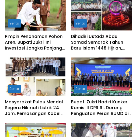
Berita
Berita
Pimpin Penanaman Pohon
Dihadiri Ustadz Abdul
Aren, Bupati Zukri: Ini
Somad Semarak Tahun
Investasi Jangka Panjang
Baru Islam 1448 Hijriah,
untuk Masa Depan
dibanjiri Ribuan
Pelalawan
Masyarakat
Berita
Berita
Masyarakat Pulau Mendol
Bupati Zukri Hadiri Kunker
Segera Nikmati Listrik 24
Komisi II DPR RI, Dorong
Jam, Pemasangan Kabel
Penguatan Peran BUMD di
Bawah Laut Capai 50
Riau
Persen