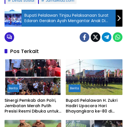
Dinas Sosial
JurnalRiau.com
Bupati Pelalawan Tinjau Pelaksanaan Surat
Edaran Gerakan Ayah Mengantar Anak Di
Hari Pertama Sekolah
Pos Terkait
Berita
Berita
Sinergi Pemkab dan Polri,
Bupati Pelalawan H. Zukri
Jembatan Merah Putih
Hadiri Upacara Hari
Presisi Resmi Dibuka untuk
Bhayangkara ke-80 di
Masyarakat Desa
Mapolres
Rangsang