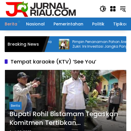
Langsung
ke
konten
Berita
Nasional
Pemerintahan
Politik
Tipikor
adiri Upacara
Pimpin Penanaman Pohon Aren, Bupati
Breaking News
 Mapolres
Zukri: Ini Investasi Jangka Panjang untuk
Masa Depan Pelalawan
Tempat karaoke (KTV) ‘See You’
Berita
Bupati Rohil Bistamam Tegaskan
Komitmen Tertibkan