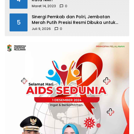
Maret 14, 2023
0
Sinergi Pemkab dan Polri, Jembatan
5
Merah Putih Presisi Resmi Dibuka untuk
Masyarakat Desa Rangsang
Juli 9, 2026
0