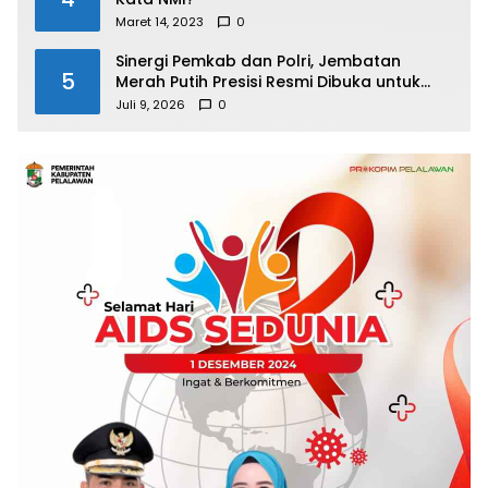
Maret 14, 2023
0
Sinergi Pemkab dan Polri, Jembatan
5
Merah Putih Presisi Resmi Dibuka untuk
Masyarakat Desa Rangsang
Juli 9, 2026
0