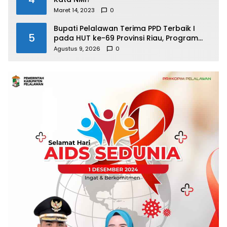
Maret 14, 2023
0
Bupati Pelalawan Terima PPD Terbaik I
5
pada HUT ke-69 Provinsi Riau, Program
Santunan Anak Yatim Jadi Sorotan
Agustus 9, 2026
0