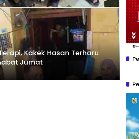
Terapi, Kakek Hasan Terharu
Pe
habat Jumat
P