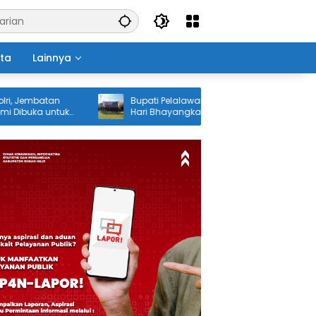
ita
Lainnya
mbatan
Bupati Pelalawan H. Zukri Hadiri Upacara
ka untuk
Hari Bhayangkara ke-80 di Mapolres