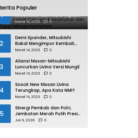
Berita Populer
Manfaat Tomat Ceri untuk
1
Kesehatan dan Cara Tepat
Mengonsumsinya
Maret 14, 2023
0
Demi Xpander, Mitsubishi
2
Bakal Mengimpor Kembali
Pajero Sport
Maret 14, 2023
0
Aliansi Nissan-Mitsubishi
3
Luncurkan Livina Versi Mungil
Maret 14, 2023
0
Sosok New Nissan Livina
4
Terungkap, Apa Kata NMI?
Maret 14, 2023
0
Sinergi Pemkab dan Polri,
5
Jembatan Merah Putih Presisi
Resmi Dibuka untuk
Juli 9, 2026
0
Masyarakat Desa Rangsang