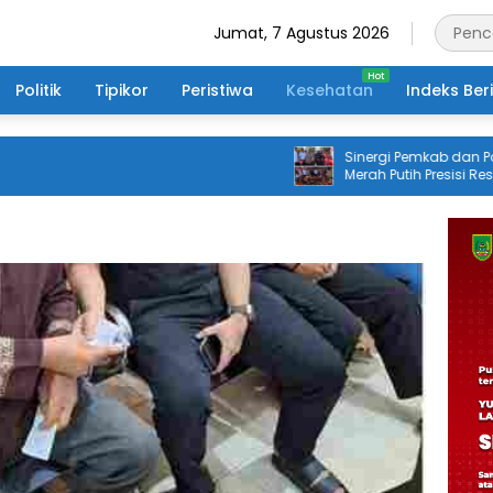
Jumat, 7 Agustus 2026
Politik
Tipikor
Peristiwa
Kesehatan
Indeks Ber
Sinergi Pemkab dan Polri, Je
Merah Putih Presisi Resmi Dibu
Masyarakat Desa Rangsang