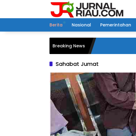
Langsung
ke
konten
Berita
Nasional
Pemerintahan
Breaking News
Sahabat Jumat