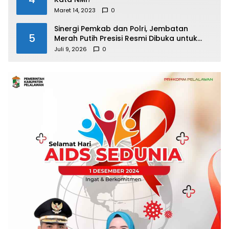
Maret 14, 2023
0
Sinergi Pemkab dan Polri, Jembatan
5
Merah Putih Presisi Resmi Dibuka untuk
Masyarakat Desa Rangsang
Juli 9, 2026
0