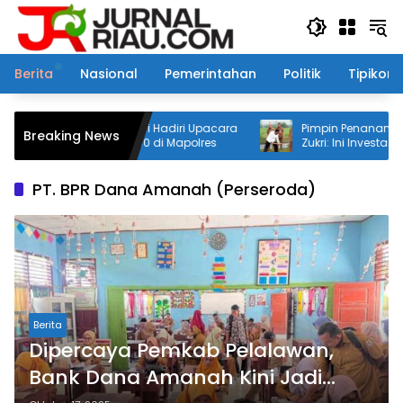
Langsung
ke
konten
Berita
Nasional
Pemerintahan
Politik
Tipikor
wan H. Zukri Hadiri Upacara
Pimpin Penanaman Pohon Aren, Bu
Breaking News
kara ke-80 di Mapolres
Zukri: Ini Investasi Jangka Panjan
Masa Depan Pelalawan
PT. BPR Dana Amanah (Perseroda)
Berita
Dipercaya Pemkab Pelalawan,
Bank Dana Amanah Kini Jadi