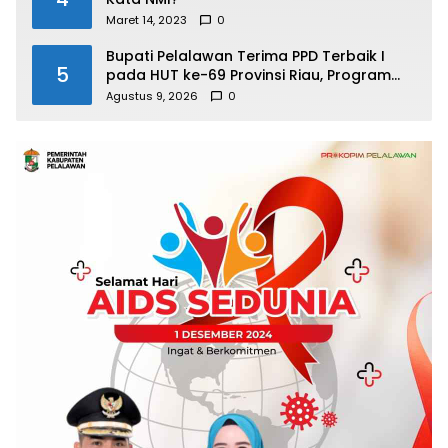
Maret 14, 2023
0
Bupati Pelalawan Terima PPD Terbaik I
5
pada HUT ke-69 Provinsi Riau, Program
Santunan Anak Yatim Jadi Sorotan
Agustus 9, 2026
0