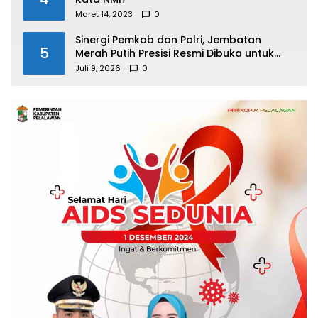
Maret 14, 2023
0
Sinergi Pemkab dan Polri, Jembatan
5
Merah Putih Presisi Resmi Dibuka untuk
Masyarakat Desa Rangsang
Juli 9, 2026
0