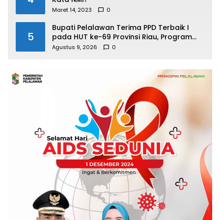
Maret 14, 2023
0
Bupati Pelalawan Terima PPD Terbaik I
5
pada HUT ke-69 Provinsi Riau, Program
Santunan Anak Yatim Jadi Sorotan
Agustus 9, 2026
0