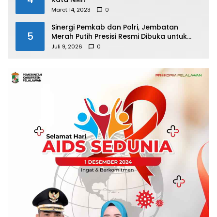
Maret 14, 2023
0
Sinergi Pemkab dan Polri, Jembatan
5
Merah Putih Presisi Resmi Dibuka untuk
Masyarakat Desa Rangsang
Juli 9, 2026
0