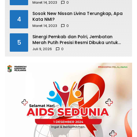
Maret 14, 2023
0
Sosok New Nissan Livina Terungkap, Apa
4
Kata NMI?
Maret 14, 2023
0
Sinergi Pemkab dan Polri, Jembatan
5
Merah Putih Presisi Resmi Dibuka untuk
Masyarakat Desa Rangsang
Juli 9, 2026
0