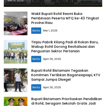
Dukung Penataan Pembangunan
Mei 15, 2025
Daerah
Wakil Bupati Rohil Resmi Buka
Pembinaan Peserta MTQ ke-43 Tingkat
Provinsi Riau
Berita
Mei 1, 2025
Tinjau Pabrik Kilang Padi di Rokan Baru,
Wabup Rohil Dorong Revitalisasi dan
Penguatan Sektor Pertanian
Berita
April 26, 2025
Bupati Rohil Bistamam Tegaskan
Komitmen Tertibkan Bagansiapiapi, KTV
Sampai Jumpa Disegel
Berita
April 26, 2025
Bupati Bistamam Prioritaskan Pendidikan
di Rohil, Seragam Sekolah Gratis Jadi