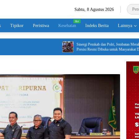
Sabtu, 8 Agustus 2026
k
Tipikor
Peristiwa
Kesehatan
Indeks Berita
Lainnya
Sinergi Pemkab dan Polri, Jembatan Merah Putih
Presisi Resmi Dibuka untuk Masyarakat Desa
Rangsang