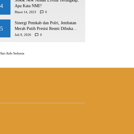
Sosok New Nissan Livina Terungkap,
4
Apa Kata NMI?
Maret 14, 2023
0
Sinergi Pemkab dan Polri, Jembatan
5
Merah Putih Presisi Resmi Dibuka
untuk Masyarakat Desa Rangsang
Juli 9, 2026
0
Hari Aids Sedunia