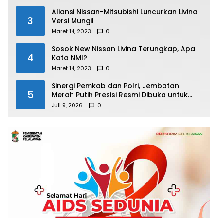
Aliansi Nissan-Mitsubishi Luncurkan Livina
3
Versi Mungil
Maret 14, 2023
0
Sosok New Nissan Livina Terungkap, Apa
4
Kata NMI?
Maret 14, 2023
0
Sinergi Pemkab dan Polri, Jembatan
5
Merah Putih Presisi Resmi Dibuka untuk
Masyarakat Desa Rangsang
Juli 9, 2026
0