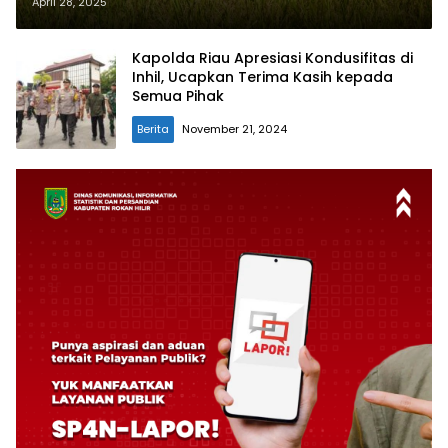
Tanam Padi Serentak di Bayas
April 28, 2025
Jaya
Kapolda Riau Apresiasi Kondusifitas di
Inhil, Ucapkan Terima Kasih kepada
Semua Pihak
Berita
November 21, 2024