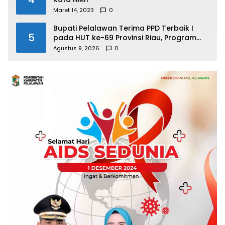
Maret 14, 2023
0
Bupati Pelalawan Terima PPD Terbaik I
5
pada HUT ke-69 Provinsi Riau, Program
Santunan Anak Yatim Jadi Sorotan
Agustus 9, 2026
0