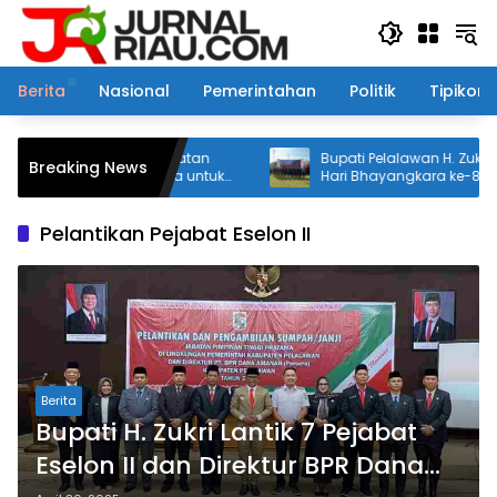
Langsung
ke
konten
Berita
Nasional
Pemerintahan
Politik
Tipikor
olri, Jembatan
Bupati Pelalawan H. Zukri Hadiri Upacara
Breaking News
esmi Dibuka untuk
Hari Bhayangkara ke-80 di Mapolres
angsang
Pelantikan Pejabat Eselon II
Berita
Bupati H. Zukri Lantik 7 Pejabat
Eselon II dan Direktur BPR Dana