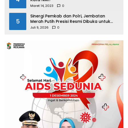
Maret 14, 2023
0
Sinergi Pemkab dan Polri, Jembatan
5
Merah Putih Presisi Resmi Dibuka untuk
Masyarakat Desa Rangsang
Juli 9, 2026
0