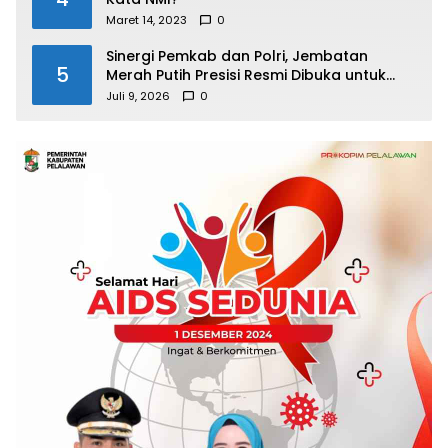
Maret 14, 2023
0
Sinergi Pemkab dan Polri, Jembatan
5
Merah Putih Presisi Resmi Dibuka untuk
Masyarakat Desa Rangsang
Juli 9, 2026
0