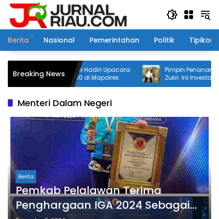
Langsung
ke
konten
Berita
Nasional
Pemerintahan
Politik
Tipikor
alawan H. Zukri Hadiri Upacara
Pimpin Penanaman Pohon Aren,
Breaking News
angkara ke-80 di Mapolres
Zukri: Ini Investasi Jangka Pan
Masa Depan Pelalawan
Menteri Dalam Negeri
Berita
Pemkab Pelalawan Terima
Penghargaan IGA 2024 Sebagai