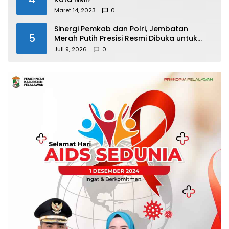
Maret 14, 2023
0
Sinergi Pemkab dan Polri, Jembatan
5
Merah Putih Presisi Resmi Dibuka untuk
Masyarakat Desa Rangsang
Juli 9, 2026
0