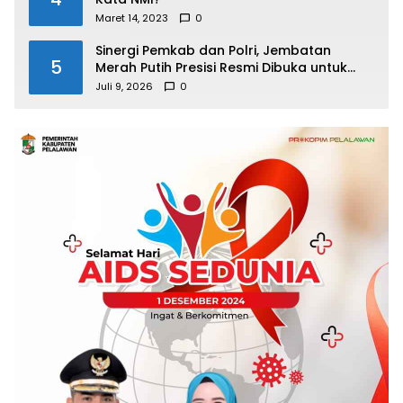
Maret 14, 2023
0
Sinergi Pemkab dan Polri, Jembatan
5
Merah Putih Presisi Resmi Dibuka untuk
Masyarakat Desa Rangsang
Juli 9, 2026
0