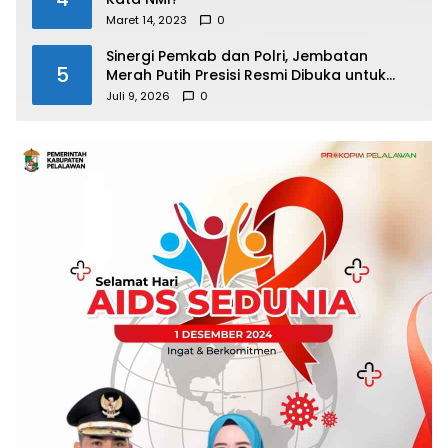
Maret 14, 2023
0
Sinergi Pemkab dan Polri, Jembatan
5
Merah Putih Presisi Resmi Dibuka untuk
Masyarakat Desa Rangsang
Juli 9, 2026
0