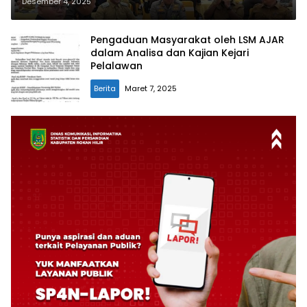
Bersama Kejati Riau
Desember 4, 2025
Pengaduan Masyarakat oleh LSM AJAR
dalam Analisa dan Kajian Kejari
Pelalawan
Berita
Maret 7, 2025