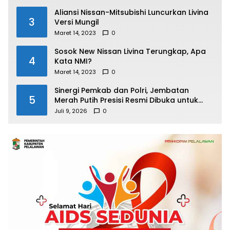
Aliansi Nissan-Mitsubishi Luncurkan Livina
3
Versi Mungil
Maret 14, 2023
0
Sosok New Nissan Livina Terungkap, Apa
4
Kata NMI?
Maret 14, 2023
0
Sinergi Pemkab dan Polri, Jembatan
5
Merah Putih Presisi Resmi Dibuka untuk
Masyarakat Desa Rangsang
Juli 9, 2026
0