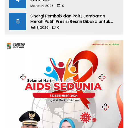
Maret 14, 2023
0
Sinergi Pemkab dan Polri, Jembatan
5
Merah Putih Presisi Resmi Dibuka untuk
Masyarakat Desa Rangsang
Juli 9, 2026
0