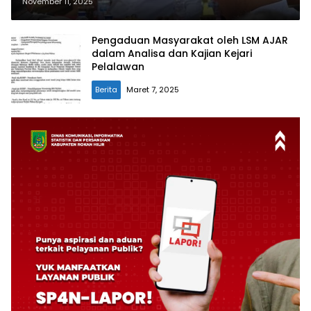
Pembangunan di Pelalawan
November 11, 2025
Tetap Berjalan
Pengaduan Masyarakat oleh LSM AJAR
dalam Analisa dan Kajian Kejari
Pelalawan
Berita
Maret 7, 2025