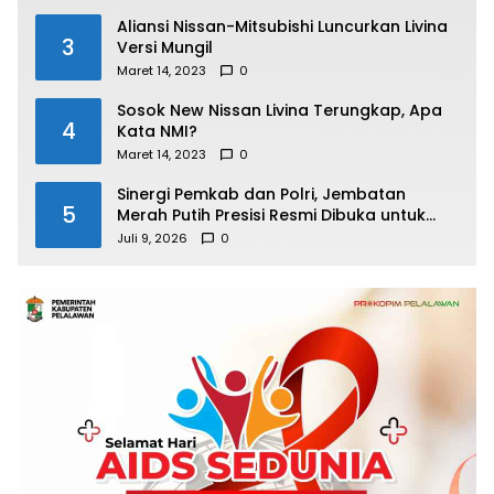
Aliansi Nissan-Mitsubishi Luncurkan Livina
3
Versi Mungil
Maret 14, 2023
0
Sosok New Nissan Livina Terungkap, Apa
4
Kata NMI?
Maret 14, 2023
0
Sinergi Pemkab dan Polri, Jembatan
5
Merah Putih Presisi Resmi Dibuka untuk
Masyarakat Desa Rangsang
Juli 9, 2026
0