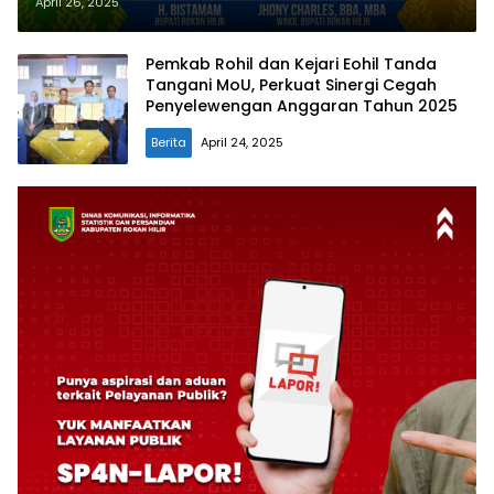
Sekolah Gratis Jadi Langkah
April 26, 2025
Nyata
Pemkab Rohil dan Kejari Eohil Tanda
Tangani MoU, Perkuat Sinergi Cegah
Penyelewengan Anggaran Tahun 2025
Berita
April 24, 2025