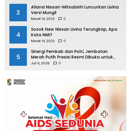
Aliansi Nissan-Mitsubishi Luncurkan Livina
3
Versi Mungil
Maret 14, 2023
0
Sosok New Nissan Livina Terungkap, Apa
4
Kata NMI?
Maret 14, 2023
0
Sinergi Pemkab dan Polri, Jembatan
5
Merah Putih Presisi Resmi Dibuka untuk
Masyarakat Desa Rangsang
Juli 9, 2026
0