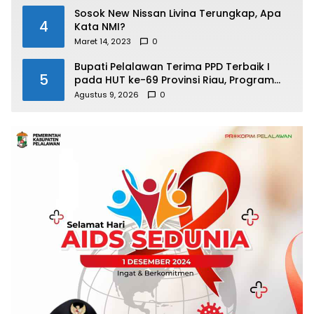
Sosok New Nissan Livina Terungkap, Apa
4
Kata NMI?
Maret 14, 2023
0
Bupati Pelalawan Terima PPD Terbaik I
5
pada HUT ke-69 Provinsi Riau, Program
Santunan Anak Yatim Jadi Sorotan
Agustus 9, 2026
0