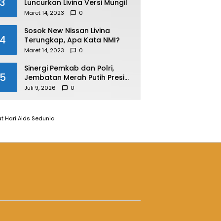
3
Luncurkan Livina Versi Mungil
Maret 14, 2023
0
Sosok New Nissan Livina
4
Terungkap, Apa Kata NMI?
Maret 14, 2023
0
Sinergi Pemkab dan Polri,
5
Jembatan Merah Putih Presisi
Resmi Dibuka untuk
Juli 9, 2026
0
Masyarakat Desa Rangsang
t Hari Aids Sedunia