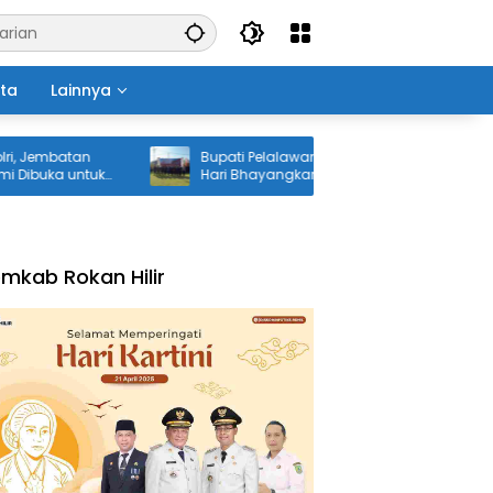
ita
Lainnya
embatan
Bupati Pelalawan H. Zukri Hadiri Upacara
buka untuk
Hari Bhayangkara ke-80 di Mapolres
g
mkab Rokan Hilir