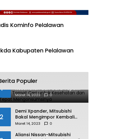
dis Kominfo Pelalawan
kda Kabupaten Pelalawan
Berita Populer
Manfaat Tomat Ceri untuk
1
Kesehatan dan Cara Tepat
Mengonsumsinya
Maret 14, 2023
0
Demi Xpander, Mitsubishi
2
Bakal Mengimpor Kembali
Pajero Sport
Maret 14, 2023
0
Aliansi Nissan-Mitsubishi