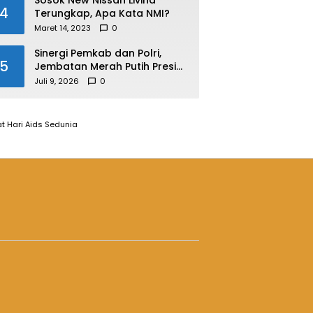
Sosok New Nissan Livina
4
Terungkap, Apa Kata NMI?
Maret 14, 2023
0
Sinergi Pemkab dan Polri,
5
Jembatan Merah Putih Presisi
Resmi Dibuka untuk
Juli 9, 2026
0
Masyarakat Desa Rangsang
t Hari Aids Sedunia