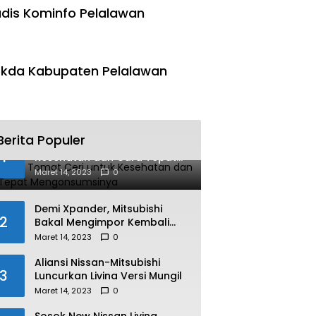
dis Kominfo Pelalawan
kda Kabupaten Pelalawan
Berita Populer
Manfaat Tomat Ceri untuk
1
Kesehatan dan Cara Tepat
Mengonsumsinya
Maret 14, 2023
0
Demi Xpander, Mitsubishi
2
Bakal Mengimpor Kembali
Pajero Sport
Maret 14, 2023
0
Aliansi Nissan-Mitsubishi
3
Luncurkan Livina Versi Mungil
Maret 14, 2023
0