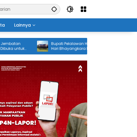
ita
Lainnya
atan
Bupati Pelalawan H. Zukri Hadiri Upacara
 untuk
Hari Bhayangkara ke-80 di Mapolres