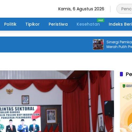
Kamis, 6 Agustus 2026
Politik
Tipikor
Peristiwa
Kesehatan
Indeks Ber
Sinergi Pemkab dan P
Merah Putih Presisi R
Masyarakat Desa R
Pe