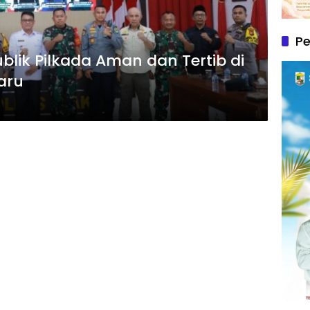
P
ublik Pilkada Aman dan Tertib di
aru