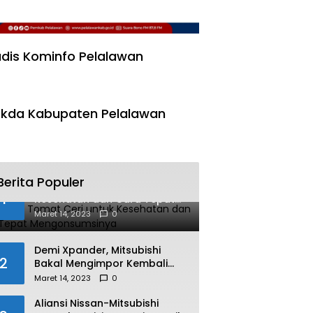
dis Kominfo Pelalawan
kda Kabupaten Pelalawan
Berita Populer
Manfaat Tomat Ceri untuk
1
Kesehatan dan Cara Tepat
Mengonsumsinya
Maret 14, 2023
0
Demi Xpander, Mitsubishi
2
Bakal Mengimpor Kembali
Pajero Sport
Maret 14, 2023
0
Aliansi Nissan-Mitsubishi