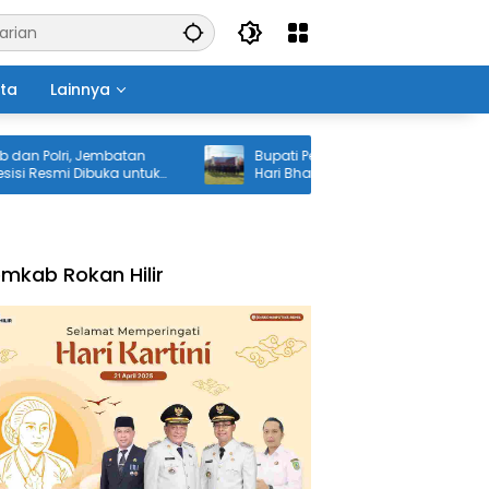
ita
Lainnya
olri, Jembatan
Bupati Pelalawan H. Zukri Hadiri Upacara
esmi Dibuka untuk
Hari Bhayangkara ke-80 di Mapolres
angsang
mkab Rokan Hilir