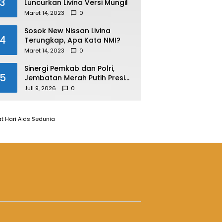
3
Luncurkan Livina Versi Mungil
Maret 14, 2023
0
Sosok New Nissan Livina
4
Terungkap, Apa Kata NMI?
Maret 14, 2023
0
Sinergi Pemkab dan Polri,
5
Jembatan Merah Putih Presisi
Resmi Dibuka untuk
Juli 9, 2026
0
Masyarakat Desa Rangsang
t Hari Aids Sedunia